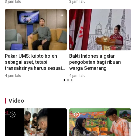
disabilitas
3 jam lalu
3 jam lalu
4
a
Pakar UMS: kripto boleh
Bakti Indonesia gelar
sebagai aset, tetapi
pengobatan bagi ribuan
transaksinya harus sesuai
warga Semarang
prinsip syariah
4 jam lalu
4 jam lalu
4
Video