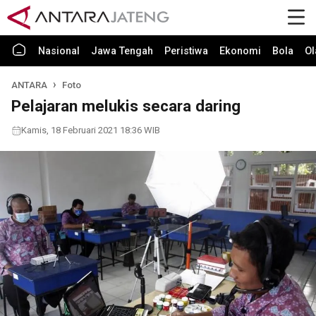
Nasional
Jawa Tengah
Peristiwa
Ekonomi
Bola
Ol
ANTARA
Foto
Pelajaran melukis secara daring
Kamis, 18 Februari 2021 18:36 WIB