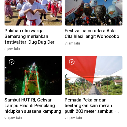
Puluhan ribu warga
Festival balon udara Asta
Semarang meriahkan
Cita hiasi langit Wonosobo
festival tari Dug Dug Der
7 jam lalu
3 jam lalu
Sambut HUT RI, Gebyar
Pemuda Pekalongan
Lampu Hias di Pemalang
bentangkan kain merah
hidupkan suasana kampung
putih 200 meter sambut HUT
RI
20 jam lalu
21 jam lalu