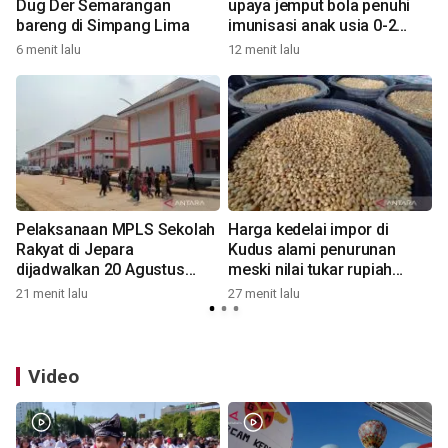
Dug Der Semarangan
upaya jemput bola penuhi
bareng di Simpang Lima
imunisasi anak usia 0-2
tahun
6 menit lalu
12 menit lalu
2
Pelaksanaan MPLS Sekolah
Harga kedelai impor di
Rakyat di Jepara
Kudus alami penurunan
dijadwalkan 20 Agustus
meski nilai tukar rupiah
4
2026
tinggi
21 menit lalu
27 menit lalu
Video