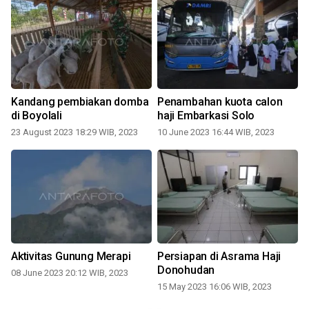
Kandang pembiakan domba
Penambahan kuota calon
di Boyolali
haji Embarkasi Solo
23 August 2023 18:29 WIB, 2023
10 June 2023 16:44 WIB, 2023
Aktivitas Gunung Merapi
Persiapan di Asrama Haji
a
Donohudan
08 June 2023 20:12 WIB, 2023
15 May 2023 16:06 WIB, 2023
1