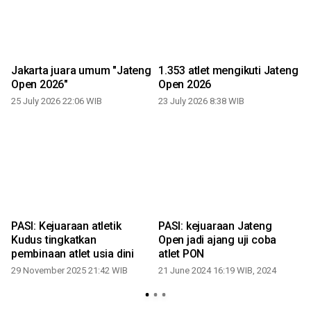
Jakarta juara umum "Jateng
1.353 atlet mengikuti Jateng
P
Open 2026"
Open 2026
25 July 2026 22:06 WIB
23 July 2026 8:38 WIB
2
PASI: Kejuaraan atletik
PASI: kejuaraan Jateng
Kudus tingkatkan
Open jadi ajang uji coba
2
pembinaan atlet usia dini
atlet PON
29 November 2025 21:42 WIB
21 June 2024 16:19 WIB, 2024