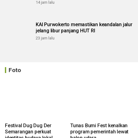
14 jam lalu
KAI Purwokerto memastikan keandalan jalur
jelang libur panjang HUT RI
23 jam lalu
Foto
Festival Dug Dug Der
Tunas Bumi Fest kenalkan
Semarangan perkuat
program pemerintah lewat
identitas budaya lokal
balon udara