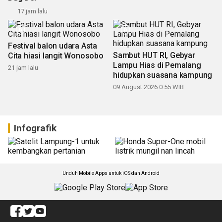
Puluhan ribu warga Semarang meriahkan festival tari Dug
Dug Der
17 jam lalu
Festival balon udara Asta
Sambut HUT RI, Gebyar