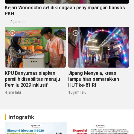
Kejari Wonosobo selidiki dugaan penyimpangan bansos
PKH
2 jam lalu
KPU Banyumas siapkan
Jipang Menyala, kreasi
pemilih disabilitas menuju
lampu hias semarakkan
Pemilu 2029 inklusif
HUT ke-81 RI
4 jam lalu
15 jam lalu
Infografik