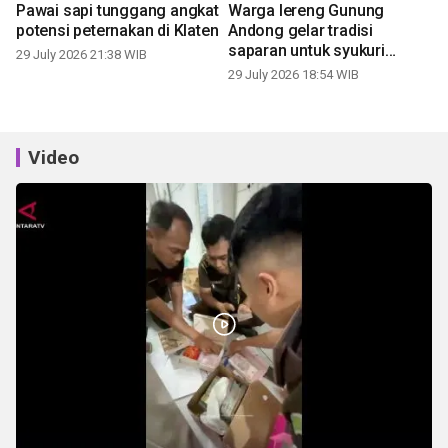
Pawai sapi tunggang angkat
Warga lereng Gunung
potensi peternakan di Klaten
Andong gelar tradisi
saparan untuk syukuri
29 July 2026 21:38 WIB
panen
29 July 2026 18:54 WIB
Video