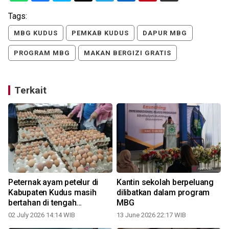
Tags:
MBG KUDUS
PEMKAB KUDUS
DAPUR MBG
PROGRAM MBG
MAKAN BERGIZI GRATIS
Terkait
Peternak ayam petelur di
Kantin sekolah berpeluang
Kabupaten Kudus masih
dilibatkan dalam program
bertahan di tengah
MBG
anjloknya harga telur
02 July 2026 14:14 WIB
13 June 2026 22:17 WIB
1