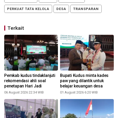
PERKUAT TATA KELOLA
DESA
TRANSPARAN
Terkait
Pemkab kudus tindaklanjuti
Bupati Kudus minta kades
rekomendasi ahli soal
paw yang dilantik untuk
penetapan Hari Jadi
belajar keuangan desa
1
06 August 2026 22:34 WIB
01 August 2026 6:20 WIB