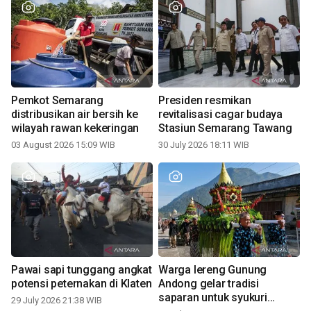
Pemkot Semarang
Presiden resmikan
distribusikan air bersih ke
revitalisasi cagar budaya
wilayah rawan kekeringan
Stasiun Semarang Tawang
03 August 2026 15:09 WIB
30 July 2026 18:11 WIB
Pawai sapi tunggang angkat
Warga lereng Gunung
potensi peternakan di Klaten
Andong gelar tradisi
saparan untuk syukuri
29 July 2026 21:38 WIB