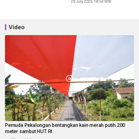
panen
29 July 2026 18:54 WIB
Video
Pemuda Pekalongan bentangkan kain merah putih 200
meter sambut HUT RI