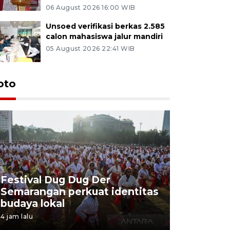
06 August 2026 16:00 WIB
Unsoed verifikasi berkas 2.585
calon mahasiswa jalur mandiri
05 August 2026 22:41 WIB
oto
Festival Dug Dug Der
Tunas Bu
Semarangan perkuat identitas
program 
budaya lokal
balon uda
4 jam lalu
4 jam lalu