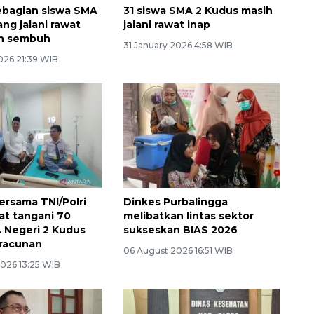
ebagian siswa SMA
31 siswa SMA 2 Kudus masih
ng jalani rawat
jalani rawat inap
ah sembuh
31 January 2026 4:58 WIB
026 21:39 WIB
rsama TNI/Polri
Dinkes Purbalingga
at tangani 70
melibatkan lintas sektor
 Negeri 2 Kudus
sukseskan BIAS 2026
racunan
06 August 2026 16:51 WIB
2026 13:25 WIB