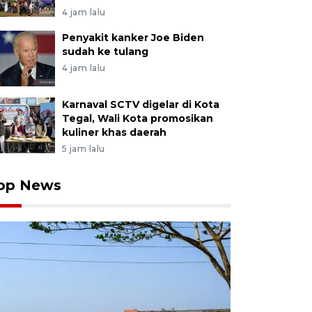
4 jam lalu
Penyakit kanker Joe Biden
sudah ke tulang
4 jam lalu
Karnaval SCTV digelar di Kota
Tegal, Wali Kota promosikan
kuliner khas daerah
5 jam lalu
op News