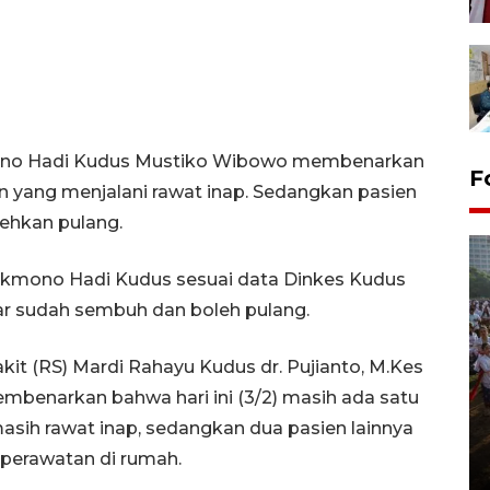
mono Hadi Kudus Mustiko Wibowo membenarkan
F
ien yang menjalani rawat inap. Sedangkan pasien
ehkan pulang.
ekmono Hadi Kudus sesuai data Dinkes Kudus
ar sudah sembuh dan boleh pulang.
it (RS) Mardi Rahayu Kudus dr. Pujianto, M.Kes
mbenarkan bahwa hari ini (3/2) masih ada satu
Pawai sapi tunggang angkat
sih rawat inap, sedangkan dua pasien lainnya
potensi peternakan di Klaten
perawatan di rumah.
29 July 2026 21:38 WIB