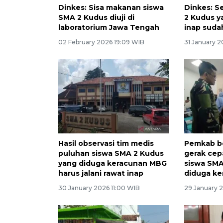
Dinkes: Sisa makanan siswa
Dinkes: S
SMA 2 Kudus diuji di
2 Kudus ya
laboratorium Jawa Tengah
inap sud
02 February 2026 19:09 WIB
31 January 2
Hasil observasi tim medis
Pemkab be
puluhan siswa SMA 2 Kudus
gerak cep
yang diduga keracunan MBG
siswa SMA
harus jalani rawat inap
diduga ke
30 January 2026 11:00 WIB
29 January 