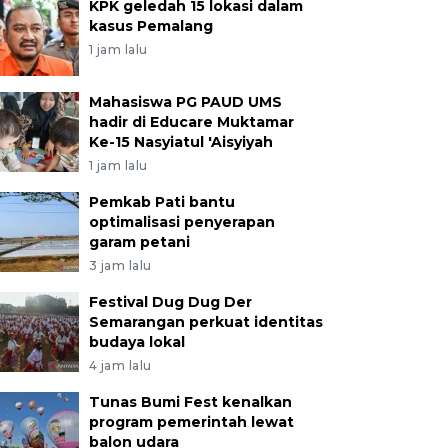
KPK geledah 15 lokasi dalam
kasus Pemalang
1 jam lalu
Mahasiswa PG PAUD UMS
hadir di Educare Muktamar
Ke-15 Nasyiatul 'Aisyiyah
1 jam lalu
Pemkab Pati bantu
optimalisasi penyerapan
garam petani
3 jam lalu
Festival Dug Dug Der
Semarangan perkuat identitas
budaya lokal
4 jam lalu
Tunas Bumi Fest kenalkan
program pemerintah lewat
balon udara