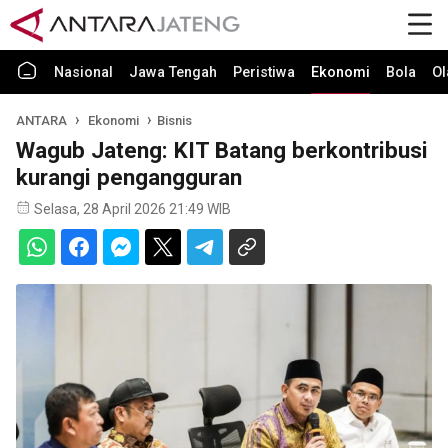
Nasional
Jawa Tengah
Peristiwa
Ekonomi
Bola
Ol
ANTARA
Ekonomi
Bisnis
Wagub Jateng: KIT Batang berkontribusi
kurangi pengangguran
Selasa, 28 April 2026 21:49 WIB