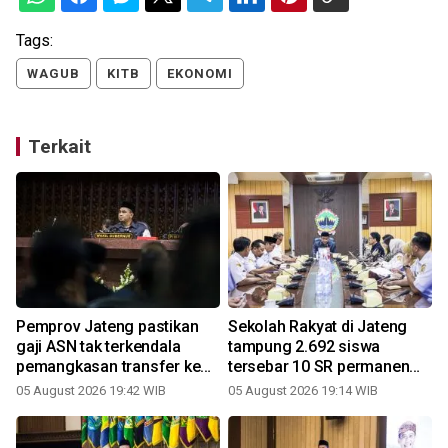
Tags:
WAGUB
KITB
EKONOMI
Terkait
Pemprov Jateng pastikan
Sekolah Rakyat di Jateng
gaji ASN tak terkendala
tampung 2.692 siswa
pemangkasan transfer ke
tersebar 10 SR permanen
daerah
dan rintisan
05 August 2026 19:42 WIB
05 August 2026 19:14 WIB
2