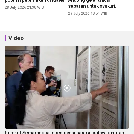
potensi peternakan di Klaten
Andong gelar tradisi
saparan untuk syukuri
29 July 2026 21:38 WIB
panen
29 July 2026 18:54 WIB
Video
Pemkot Semarang jalin residensi sastra budaya dengan