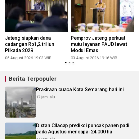
Jateng siapkan dana
Pemprov Jateng perkuat
cadangan Rp1,2 triliun
mutu layanan PAUD lewat
s
Pilkada 2029
Modul Emas
05 August 2026 19:03 WIB
03 August 2026 19:16 WIB
1
Berita Terpopuler
Prakiraan cuaca Kota Semarang hari ini
17 jam lalu
Distan Cilacap prediksi puncak panen padi
pada Agustus mencapai 24.000 ha