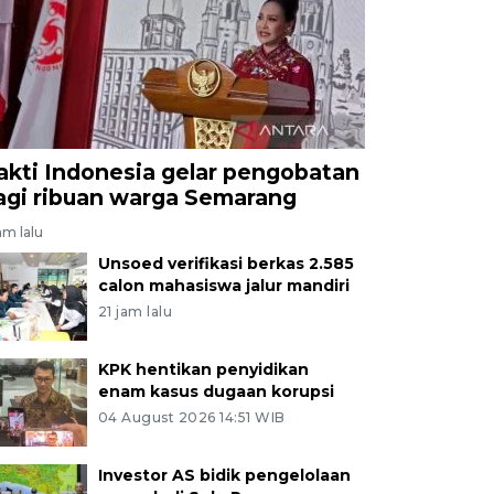
akti Indonesia gelar pengobatan
agi ribuan warga Semarang
am lalu
Unsoed verifikasi berkas 2.585
calon mahasiswa jalur mandiri
21 jam lalu
KPK hentikan penyidikan
enam kasus dugaan korupsi
04 August 2026 14:51 WIB
Investor AS bidik pengelolaan