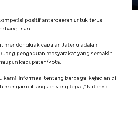
27 July 2026 20:07 WIB
mpetisi positif antardaerah untuk terus
embangunan.
kut mendongkrak capaian Jateng adalah
n ruang pengaduan masyarakat yang semakin
i maupun kabupaten/kota.
kami. Informasi tentang berbagai kejadian di
 mengambil langkah yang tepat," katanya.