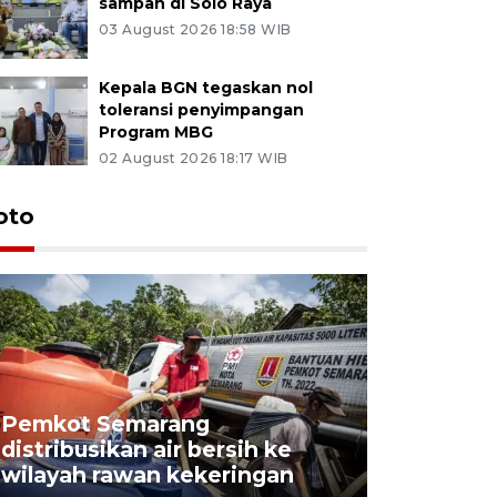
sampah di Solo Raya
03 August 2026 18:58 WIB
Kepala BGN tegaskan nol
toleransi penyimpangan
Program MBG
02 August 2026 18:17 WIB
oto
Pemkot Semarang
Presiden 
distribusikan air bersih ke
cagar bu
wilayah rawan kekeringan
Semaran