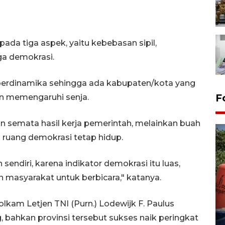
da tiga aspek, yaitu kebebasan sipil,
ga demokrasi.
lu berdinamika sehingga ada kabupaten/kota yang
F
n memengaruhi senja.
an semata hasil kerja pemerintah, melainkan buah
 ruang demokrasi tetap hidup.
sendiri, karena indikator demokrasi itu luas,
n masyarakat untuk berbicara," katanya.
Kemarau memuncak, air
Waduk Delingan Karanganyar
kam Letjen TNI (Purn.) Lodewijk F. Paulus
menyusut
, bahkan provinsi tersebut sukses naik peringkat