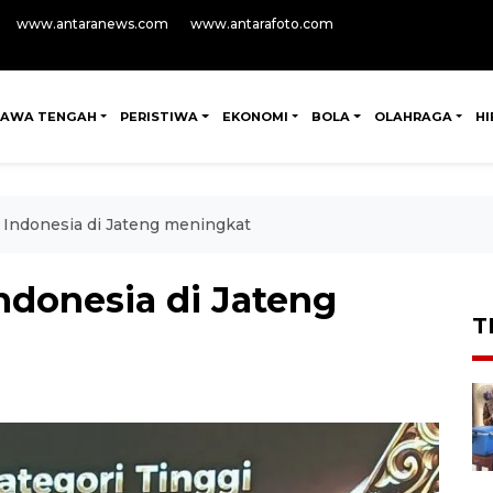
www.antaranews.com
www.antarafoto.com
JAWA TENGAH
PERISTIWA
EKONOMI
BOLA
OLAHRAGA
H
 Indonesia di Jateng meningkat
ndonesia di Jateng
T