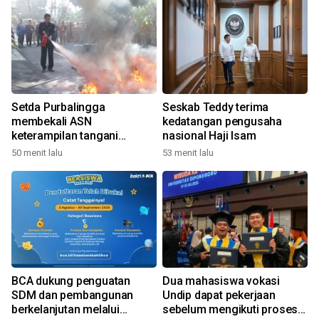
Setda Purbalingga
Seskab Teddy terima
n
membekali ASN
kedatangan pengusaha
keterampilan tangani
nasional Haji Isam
3
kebakaran ringan
50 menit lalu
53 menit lalu
BCA dukung penguatan
Dua mahasiswa vokasi
SDM dan pembangunan
Undip dapat pekerjaan
berkelanjutan melalui
sebelum mengikuti prosesi