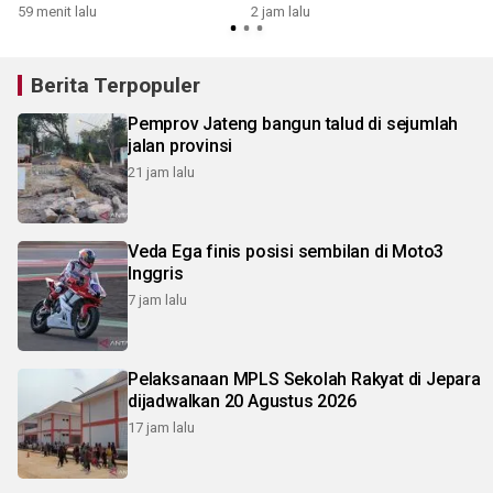
beasiswa
wisuda
59 menit lalu
2 jam lalu
4
Berita Terpopuler
Pemprov Jateng bangun talud di sejumlah
jalan provinsi
21 jam lalu
Veda Ega finis posisi sembilan di Moto3
Inggris
7 jam lalu
Pelaksanaan MPLS Sekolah Rakyat di Jepara
dijadwalkan 20 Agustus 2026
17 jam lalu