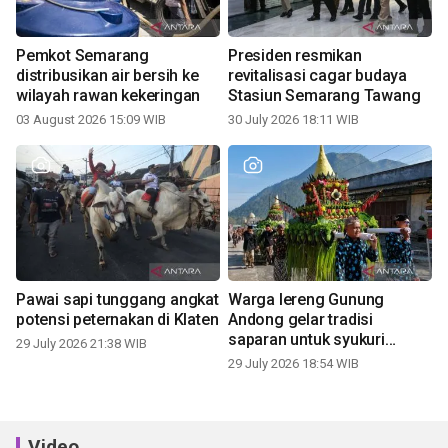
Pemkot Semarang
Presiden resmikan
distribusikan air bersih ke
revitalisasi cagar budaya
wilayah rawan kekeringan
Stasiun Semarang Tawang
03 August 2026 15:09 WIB
30 July 2026 18:11 WIB
Pawai sapi tunggang angkat
Warga lereng Gunung
potensi peternakan di Klaten
Andong gelar tradisi
saparan untuk syukuri
29 July 2026 21:38 WIB
panen
29 July 2026 18:54 WIB
Video