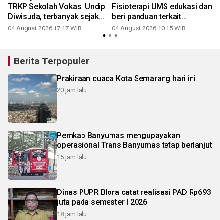
TRKP Sekolah Vokasi Undip
Fisioterapi UMS edukasi dan
Diwisuda, terbanyak sejak
beri panduan terkait
2019
osteoarthritis lutut pada
04 August 2026 17:17 WIB
04 August 2026 10:15 WIB
lansia
Berita Terpopuler
Prakiraan cuaca Kota Semarang hari ini
20 jam lalu
Pemkab Banyumas mengupayakan
operasional Trans Banyumas tetap berlanjut
15 jam lalu
Dinas PUPR Blora catat realisasi PAD Rp693
juta pada semester I 2026
18 jam lalu