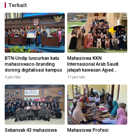
Terkait
BTN-Undip luncurkan katu
Mahasiswa KKN
mahasiswaco-branding
Internasional Arab Saudi
dorong digitalisasi kampus
jelajah kawasan Ajyad
Masofi
9 jam lalu
17 jam lalu
Sebanyak 43 mahasiswa
Mahasiswa Profesi