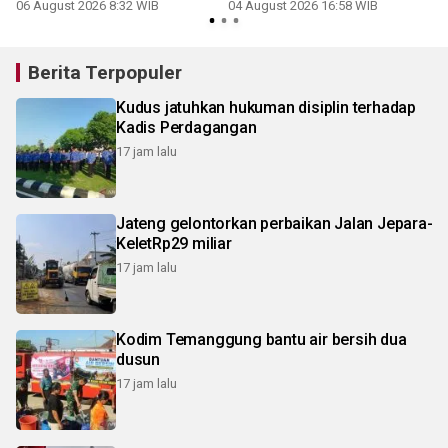
r
pangan
06 August 2026 8:32 WIB
04 August 2026 16:58 WIB
Berita Terpopuler
Kudus jatuhkan hukuman disiplin terhadap
Kadis Perdagangan
17 jam lalu
Jateng gelontorkan perbaikan Jalan Jepara-
KeletRp29 miliar
17 jam lalu
Kodim Temanggung bantu air bersih dua
dusun
17 jam lalu