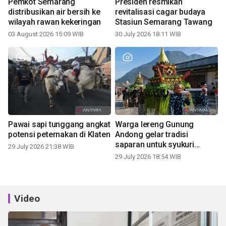
Pemkot Semarang
Presiden resmikan
distribusikan air bersih ke
revitalisasi cagar budaya
wilayah rawan kekeringan
Stasiun Semarang Tawang
03 August 2026 15:09 WIB
30 July 2026 18:11 WIB
Pawai sapi tunggang angkat
Warga lereng Gunung
potensi peternakan di Klaten
Andong gelar tradisi
saparan untuk syukuri
29 July 2026 21:38 WIB
panen
29 July 2026 18:54 WIB
Video