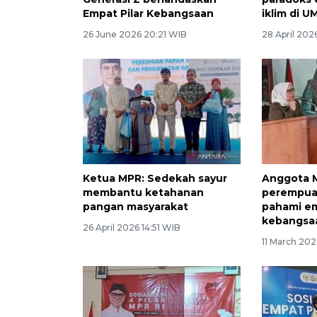
Empat Pilar Kebangsaan
iklim di U
26 June 2026 20:21 WIB
28 April 202
Ketua MPR: Sedekah sayur
Anggota 
membantu ketahanan
perempua
pangan masyarakat
pahami em
kebangsa
26 April 2026 14:51 WIB
11 March 20