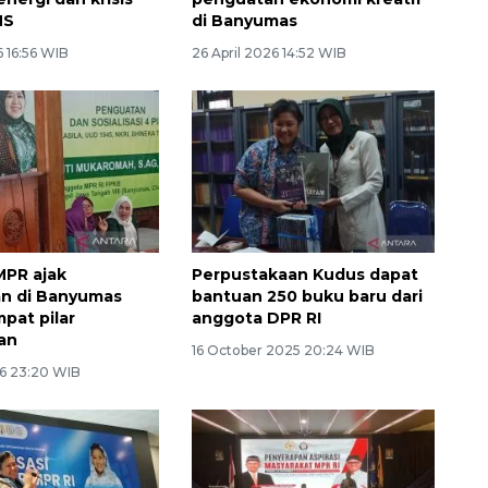
MS
di Banyumas
6 16:56 WIB
26 April 2026 14:52 WIB
MPR ajak
Perpustakaan Kudus dapat
n di Banyumas
bantuan 250 buku baru dari
pat pilar
anggota DPR RI
an
16 October 2025 20:24 WIB
26 23:20 WIB