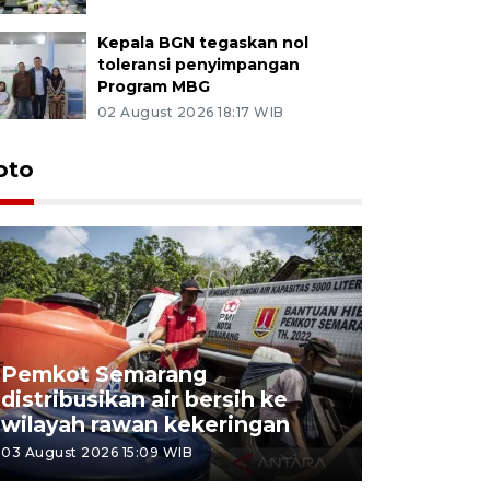
Kepala BGN tegaskan nol
toleransi penyimpangan
Program MBG
02 August 2026 18:17 WIB
oto
Pemkot Semarang
Presiden 
distribusikan air bersih ke
cagar bu
wilayah rawan kekeringan
Semaran
03 August 2026 15:09 WIB
30 July 2026 1