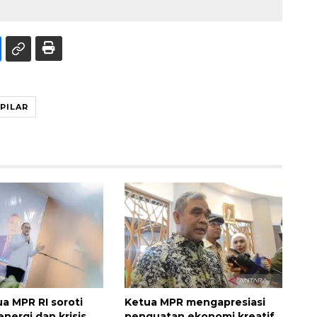
PILAR
ua MPR RI soroti
Ketua MPR mengapresiasi
nergi dan krisis
penguatan ekonomi kreatif