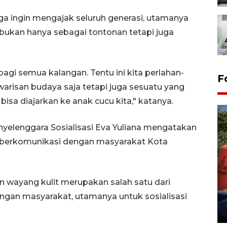
uga ingin mengajak seluruh generasi, utamanya
bukan hanya sebagai tontonan tetapi juga
gi semua kalangan. Tentu ini kita perlahan-
F
arisan budaya saja tetapi juga sesuatu yang
isa diajarkan ke anak cucu kita," katanya.
elenggara Sosialisasi Eva Yuliana mengatakan
 berkomunikasi dengan masyarakat Kota
Kemarau memuncak, air
an wayang kulit merupakan salah satu dari
Waduk Delingan Karanganyar
menyusut
ngan masyarakat, utamanya untuk sosialisasi
27 July 2026 20:07 WIB