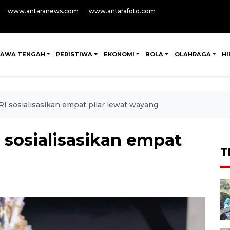
www.antaranews.com
www.antarafoto.com
JAWA TENGAH
PERISTIWA
EKONOMI
BOLA
OLAHRAGA
H
I sosialisasikan empat pilar lewat wayang
 sosialisasikan empat
T