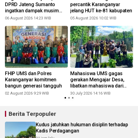
DPRD Jateng Sumanto
percantik Karanganyar
ingatkan dampak musim
jelang HUT ke-81 kabupaten
kemarau panjang
06 August 2026 14:23 WIB
05 August 2026 10:02 WIB
2
FHIP UMS dan Polres
Mahasiswa UMS gagas
Karanganyar komitmen
gerakan Mengajar Desa,
bangun generasi tangguh
libatkan mahasiswa dari
seluruh Indonesia di
02 August 2026 9:29 WIB
30 July 2026 14:16 WIB
1
Karanganyar
Berita Terpopuler
Kudus jatuhkan hukuman disiplin terhadap
Kadis Perdagangan