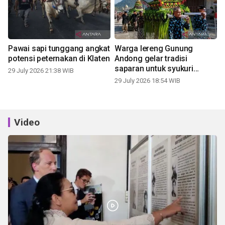
Pawai sapi tunggang angkat
Warga lereng Gunung
potensi peternakan di Klaten
Andong gelar tradisi
saparan untuk syukuri
29 July 2026 21:38 WIB
panen
29 July 2026 18:54 WIB
Video