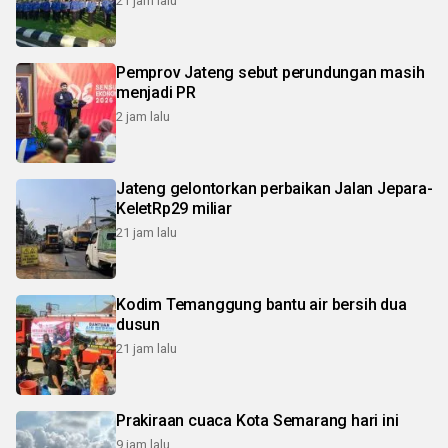
21 jam lalu
Pemprov Jateng sebut perundungan masih
menjadi PR
2 jam lalu
Jateng gelontorkan perbaikan Jalan Jepara-
KeletRp29 miliar
21 jam lalu
Kodim Temanggung bantu air bersih dua
dusun
21 jam lalu
Prakiraan cuaca Kota Semarang hari ini
9 jam lalu