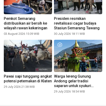
Pemkot Semarang
Presiden resmikan
distribusikan air bersih ke
revitalisasi cagar budaya
wilayah rawan kekeringan
Stasiun Semarang Tawang
03 August 2026 15:09 WIB
30 July 2026 18:11 WIB
Pawai sapi tunggang angkat
Warga lereng Gunung
potensi peternakan di Klaten
Andong gelar tradisi
saparan untuk syukuri
29 July 2026 21:38 WIB
panen
29 July 2026 18:54 WIB