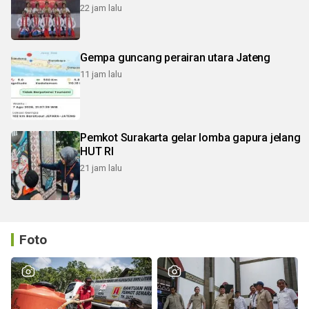
22 jam lalu
Gempa guncang perairan utara Jateng
11 jam lalu
Pemkot Surakarta gelar lomba gapura jelang
HUT RI
21 jam lalu
Foto