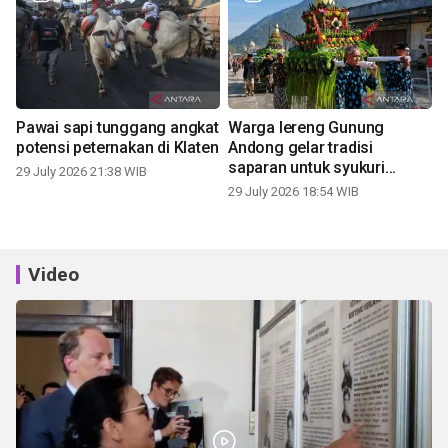
Pawai sapi tunggang angkat
Warga lereng Gunung
potensi peternakan di Klaten
Andong gelar tradisi
saparan untuk syukuri
29 July 2026 21:38 WIB
panen
29 July 2026 18:54 WIB
Video