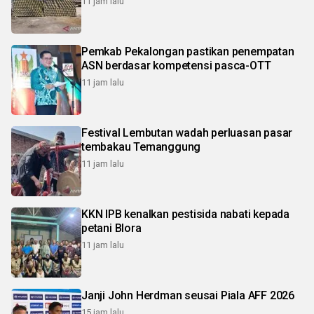
11 jam lalu
Pemkab Pekalongan pastikan penempatan
ASN berdasar kompetensi pasca-OTT
11 jam lalu
Festival Lembutan wadah perluasan pasar
tembakau Temanggung
11 jam lalu
KKN IPB kenalkan pestisida nabati kepada
petani Blora
11 jam lalu
Janji John Herdman seusai Piala AFF 2026
15 jam lalu