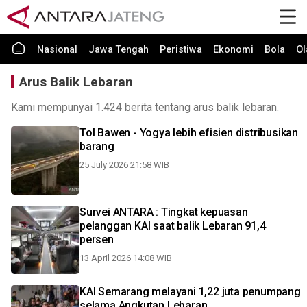
Nasional
Jawa Tengah
Peristiwa
Ekonomi
Bola
Ol
Arus Balik Lebaran
Kami mempunyai 1.424 berita tentang arus balik lebaran.
Tol Bawen - Yogya lebih efisien distribusikan
barang
25 July 2026 21:58 WIB
Survei ANTARA : Tingkat kepuasan
pelanggan KAI saat balik Lebaran 91,4
persen
13 April 2026 14:08 WIB
KAI Semarang melayani 1,22 juta penumpang
selama Angkutan Lebaran