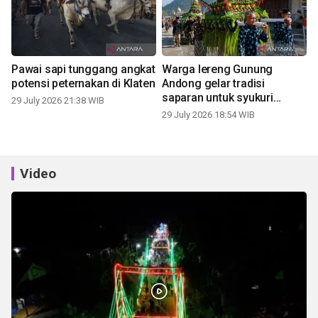
Pawai sapi tunggang angkat
Warga lereng Gunung
potensi peternakan di Klaten
Andong gelar tradisi
saparan untuk syukuri
29 July 2026 21:38 WIB
panen
29 July 2026 18:54 WIB
Video