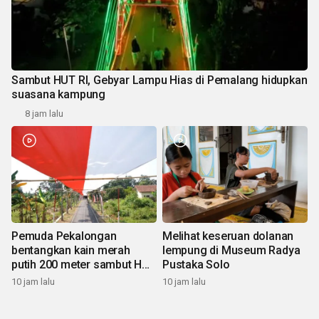
Sambut HUT RI, Gebyar Lampu Hias di Pemalang hidupkan
suasana kampung
8 jam lalu
Pemuda Pekalongan
Melihat keseruan dolanan
bentangkan kain merah
lempung di Museum Radya
putih 200 meter sambut HUT
Pustaka Solo
RI
10 jam lalu
10 jam lalu