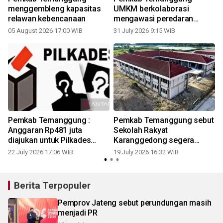
menggembleng kapasitas
UMKM berkolaborasi
relawan kebencanaan
mengawasi peredaran
rokok ilegal
05 August 2026 17:00 WIB
31 July 2026 9:15 WIB
1
Pemkab Temanggung :
Pemkab Temanggung sebut
Anggaran Rp481 juta
Sekolah Rakyat
diajukan untuk Pilkades
Karanggedong segera
2026
dibangun
22 July 2026 17:06 WIB
19 July 2026 16:32 WIB
0
Berita Terpopuler
Pemprov Jateng sebut perundungan masih
menjadi PR