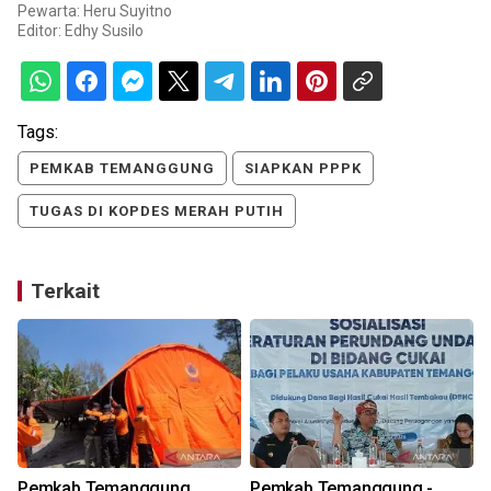
Pewarta: Heru Suyitno
Editor:
Edhy Susilo
Tags:
PEMKAB TEMANGGUNG
SIAPKAN PPPK
TUGAS DI KOPDES MERAH PUTIH
Terkait
Pemkab Temanggung
Pemkab Temanggung -