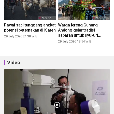
Pawai sapi tunggang angkat
Warga lereng Gunung
potensi peternakan di Klaten
Andong gelar tradisi
saparan untuk syukuri
29 July 2026 21:38 WIB
panen
29 July 2026 18:54 WIB
Video