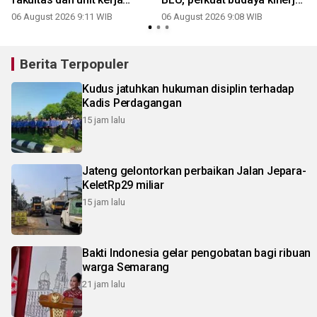
berprestasi semester I 2026
dan tata kelola unggul
06 August 2026 9:11 WIB
06 August 2026 9:08 WIB
Berita Terpopuler
Kudus jatuhkan hukuman disiplin terhadap
Kadis Perdagangan
15 jam lalu
Jateng gelontorkan perbaikan Jalan Jepara-
KeletRp29 miliar
15 jam lalu
Bakti Indonesia gelar pengobatan bagi ribuan
warga Semarang
21 jam lalu