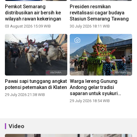
Pemkot Semarang
Presiden resmikan
distribusikan air bersih ke
revitalisasi cagar budaya
wilayah rawan kekeringan
Stasiun Semarang Tawang
03 August 2026 15:09 WIB
30 July 2026 18:11 WIB
Pawai sapi tunggang angkat
Warga lereng Gunung
potensi peternakan di Klaten
Andong gelar tradisi
saparan untuk syukuri
29 July 2026 21:38 WIB
panen
29 July 2026 18:54 WIB
Video