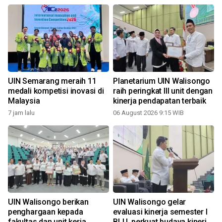
UIN Semarang meraih 11
Planetarium UIN Walisongo
medali kompetisi inovasi di
raih peringkat III unit dengan
Malaysia
kinerja pendapatan terbaik
7 jam lalu
06 August 2026 9:15 WIB
l
UIN Walisongo berikan
UIN Walisongo gelar
penghargaan kepada
evaluasi kinerja semester I
fakultas dan unit kerja
BLU, perkuat budaya kinerja