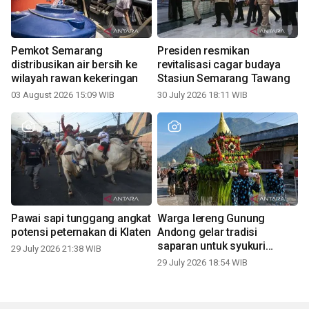
Pemkot Semarang
Presiden resmikan
distribusikan air bersih ke
revitalisasi cagar budaya
wilayah rawan kekeringan
Stasiun Semarang Tawang
03 August 2026 15:09 WIB
30 July 2026 18:11 WIB
Pawai sapi tunggang angkat
Warga lereng Gunung
potensi peternakan di Klaten
Andong gelar tradisi
saparan untuk syukuri
29 July 2026 21:38 WIB
panen
29 July 2026 18:54 WIB