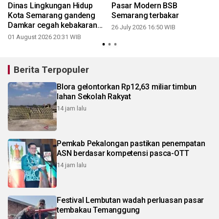
Dinas Lingkungan Hidup
Pasar Modern BSB
Kota Semarang gandeng
Semarang terbakar
Damkar cegah kebakaran
26 July 2026 16:50 WIB
TPA Jatibarang
01 August 2026 20:31 WIB
2
Berita Terpopuler
Blora gelontorkan Rp12,63 miliar timbun
lahan Sekolah Rakyat
14 jam lalu
Pemkab Pekalongan pastikan penempatan
ASN berdasar kompetensi pasca-OTT
14 jam lalu
Festival Lembutan wadah perluasan pasar
tembakau Temanggung