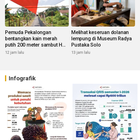
Pemuda Pekalongan
Melihat keseruan dolanan
bentangkan kain merah
lempung di Museum Radya
putih 200 meter sambut HUT
Pustaka Solo
RI
12 jam lalu
13 jam lalu
Infografik