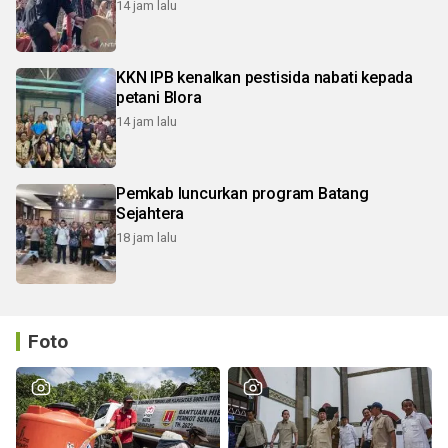
14 jam lalu
KKN IPB kenalkan pestisida nabati kepada
petani Blora
14 jam lalu
Pemkab luncurkan program Batang
Sejahtera
18 jam lalu
Foto