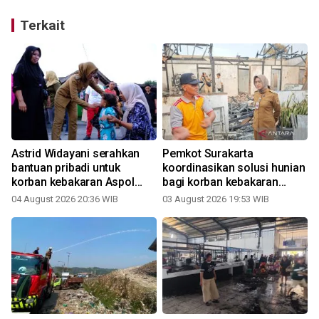
Terkait
Astrid Widayani serahkan
Pemkot Surakarta
i
bantuan pribadi untuk
koordinasikan solusi hunian
korban kebakaran Aspol
bagi korban kebakaran
Panularan
Aspol Panularan
04 August 2026 20:36 WIB
03 August 2026 19:53 WIB
2