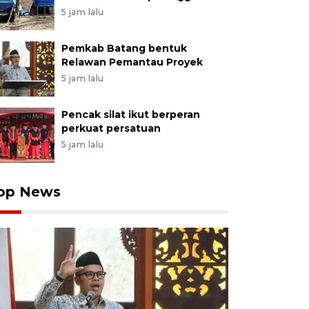
5 jam lalu
Pemkab Batang bentuk
Relawan Pemantau Proyek
5 jam lalu
Pencak silat ikut berperan
perkuat persatuan
5 jam lalu
op News