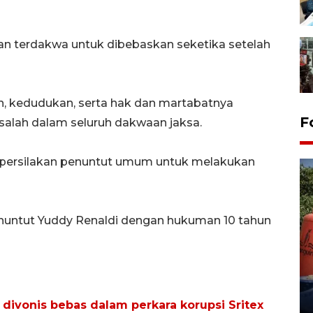
n terdakwa untuk dibebaskan seketika setelah
 kedudukan, serta hak dan martabatnya
F
rsalah dalam seluruh dakwaan jaksa.
persilakan penuntut umum untuk melakukan
untut Yuddy Renaldi dengan hukuman 10 tahun
Kemarau memuncak, air
Waduk Delingan Karanganyar
menyusut
27 July 2026 20:07 WIB
 divonis bebas dalam perkara korupsi Sritex