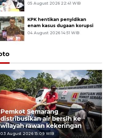
05 August 2026 22:41 WIB
KPK hentikan penyidikan
enam kasus dugaan korupsi
04 August 2026 14:51 WIB
oto
Pemkot Semarang
Presiden 
distribusikan air bersih ke
cagar bu
wilayah rawan kekeringan
Semaran
03 August 2026 15:09 WIB
30 July 2026 1