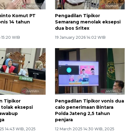
minto Komut PT
Pengadilan Tipikor
onis 14 tahun
Semarang menolak eksepsi
dua bos Sritex
 15:20 WIB
19 January 2026 14:02 WIB
n Tipikor
Pengadilan Tipikor vonis dua
tolak eksepsi
calo penerimaan Bintara
awabup
Polda Jateng 2,5 tahun
ga
penjara
25 14:43 WIB, 2025
12 March 2025 14:30 WIB, 2025