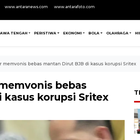
www.antaranews.com
www.antarafoto.com
JAWA TENGAH
PERISTIWA
EKONOMI
BOLA
OLAHRAGA
H
r memvonis bebas mantan Dirut BJB di kasus korupsi Sritex
r memvonis bebas
T
 kasus korupsi Sritex