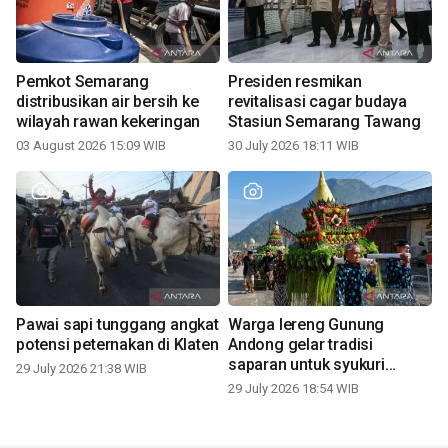
Pemkot Semarang
Presiden resmikan
distribusikan air bersih ke
revitalisasi cagar budaya
wilayah rawan kekeringan
Stasiun Semarang Tawang
03 August 2026 15:09 WIB
30 July 2026 18:11 WIB
Pawai sapi tunggang angkat
Warga lereng Gunung
potensi peternakan di Klaten
Andong gelar tradisi
saparan untuk syukuri
29 July 2026 21:38 WIB
panen
29 July 2026 18:54 WIB