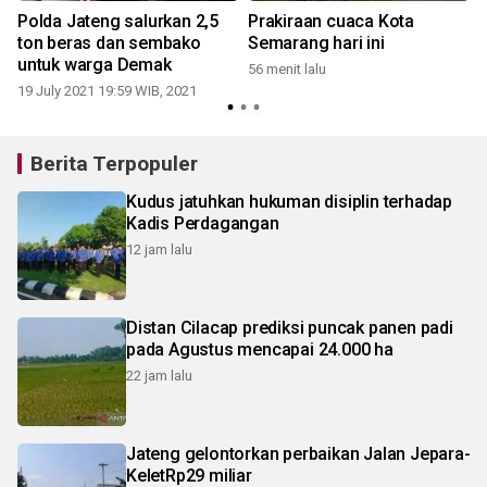
Polda Jateng salurkan 2,5
Prakiraan cuaca Kota
ton beras dan sembako
Semarang hari ini
untuk warga Demak
56 menit lalu
19 July 2021 19:59 WIB, 2021
1
Berita Terpopuler
Kudus jatuhkan hukuman disiplin terhadap
Kadis Perdagangan
12 jam lalu
Distan Cilacap prediksi puncak panen padi
pada Agustus mencapai 24.000 ha
22 jam lalu
Jateng gelontorkan perbaikan Jalan Jepara-
KeletRp29 miliar