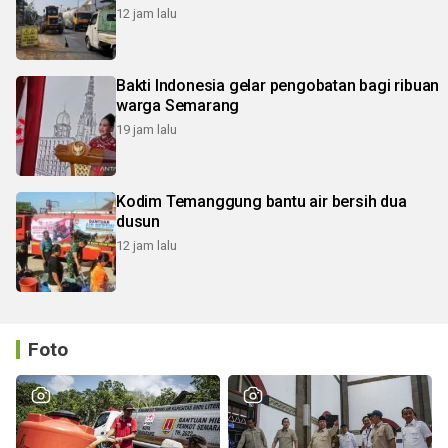
12 jam lalu
Bakti Indonesia gelar pengobatan bagi ribuan
warga Semarang
19 jam lalu
Kodim Temanggung bantu air bersih dua
dusun
12 jam lalu
Foto