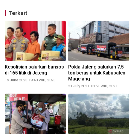
Terkait
Kepolisian salurkan bansos
Polda Jateng salurkan 7,5
di 165 titik di Jateng
ton beras untuk Kabupaten
Magelang
19 June 2023 19:40 WIB, 2023
21 July 2021 18:51 WIB, 2021
1