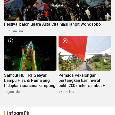
Festival balon udara Asta Cita hiasi langit Wonosobo
1 jam lalu
Sambut HUT RI, Gebyar
Pemuda Pekalongan
Lampu Hias di Pemalang
bentangkan kain merah
hidupkan suasana kampung
putih 200 meter sambut HUT
RI
13 jam lalu
15 jam lalu
Infografik