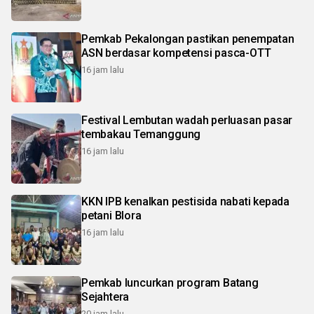
Pemkab Pekalongan pastikan penempatan
ASN berdasar kompetensi pasca-OTT
16 jam lalu
Festival Lembutan wadah perluasan pasar
tembakau Temanggung
16 jam lalu
KKN IPB kenalkan pestisida nabati kepada
petani Blora
16 jam lalu
Pemkab luncurkan program Batang
Sejahtera
20 jam lalu