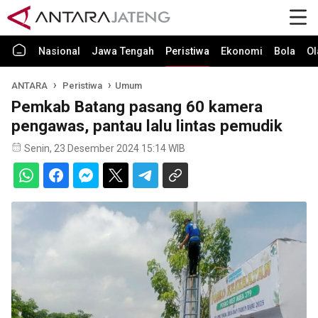
Nasional
Jawa Tengah
Peristiwa
Ekonomi
Bola
Ol
ANTARA
Peristiwa
Umum
Pemkab Batang pasang 60 kamera
pengawas, pantau lalu lintas pemudik
Senin, 23 Desember 2024 15:14 WIB