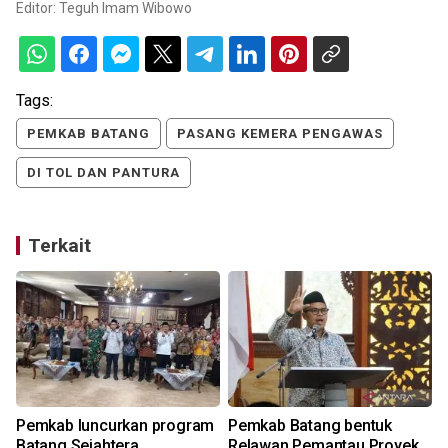
Editor:
Teguh Imam Wibowo
Tags:
PEMKAB BATANG
PASANG KEMERA PENGAWAS
DI TOL DAN PANTURA
Terkait
Pemkab luncurkan program
Pemkab Batang bentuk
Batang Sejahtera
Relawan Pemantau Proyek