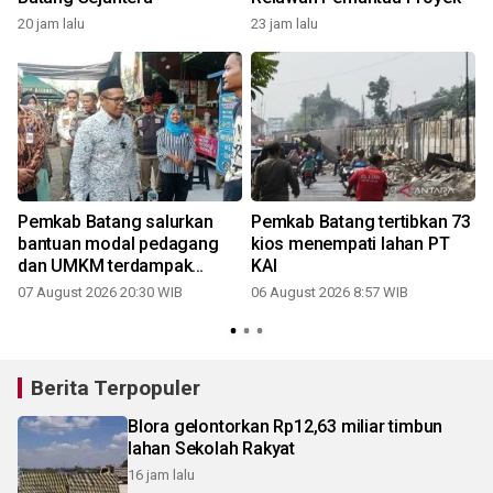
20 jam lalu
23 jam lalu
Pemkab Batang salurkan
Pemkab Batang tertibkan 73
bantuan modal pedagang
kios menempati lahan PT
dan UMKM terdampak
KAI
relokasi
07 August 2026 20:30 WIB
06 August 2026 8:57 WIB
Berita Terpopuler
Blora gelontorkan Rp12,63 miliar timbun
lahan Sekolah Rakyat
16 jam lalu