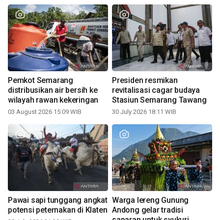
Pemkot Semarang
Presiden resmikan
distribusikan air bersih ke
revitalisasi cagar budaya
wilayah rawan kekeringan
Stasiun Semarang Tawang
03 August 2026 15:09 WIB
30 July 2026 18:11 WIB
Pawai sapi tunggang angkat
Warga lereng Gunung
potensi peternakan di Klaten
Andong gelar tradisi
saparan untuk syukuri