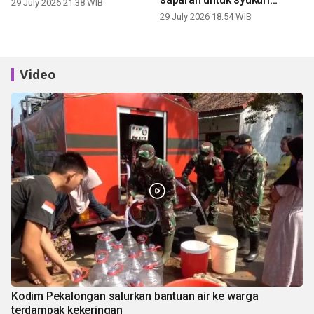
29 July 2026 21:38 WIB
panen
29 July 2026 18:54 WIB
Video
Kodim Pekalongan salurkan bantuan air ke warga
terdampak kekeringan