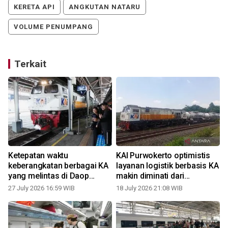
KERETA API
ANGKUTAN NATARU
VOLUME PENUMPANG
Terkait
Ketepatan waktu
KAI Purwokerto optimistis
keberangkatan berbagai KA
layanan logistik berbasis KA
yang melintas di Daop
makin diminati dari
Semarang mencapai 99,45
sebelumnya
27 July 2026 16:59 WIB
18 July 2026 21:08 WIB
1
persen