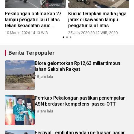
Pekalongan optimalkan 27
Kudus terapkan marka jaga
lampu pengatur lalu lintas
jarak di kawasan lampu
tekan kepadatan arus
pengatur lalu lintas
kendaraan
10 March 2026 14:13 WIB
25 July 2020 20:12 WIB, 2020
Berita Terpopuler
Blora gelontorkan Rp12,63 miliar timbun
lahan Sekolah Rakyat
18 jam lalu
Pemkab Pekalongan pastikan penempatan
ASN berdasar kompetensi pasca-OTT
18 jam lalu
Festival Lembutan wadah perluasan pasar