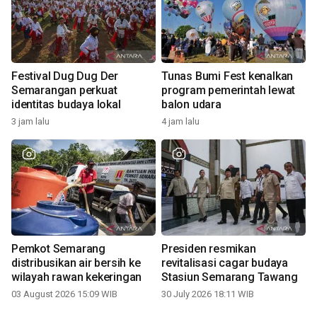
Festival Dug Dug Der
Tunas Bumi Fest kenalkan
Semarangan perkuat
program pemerintah lewat
identitas budaya lokal
balon udara
3 jam lalu
4 jam lalu
Pemkot Semarang
Presiden resmikan
distribusikan air bersih ke
revitalisasi cagar budaya
wilayah rawan kekeringan
Stasiun Semarang Tawang
03 August 2026 15:09 WIB
30 July 2026 18:11 WIB