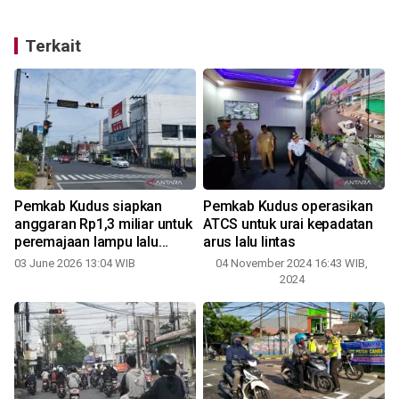
Terkait
a
Pemkab Kudus siapkan
Pemkab Kudus operasikan
anggaran Rp1,3 miliar untuk
ATCS untuk urai kepadatan
peremajaan lampu lalu
arus lalu lintas
lintas
03 June 2026 13:04 WIB
04 November 2024 16:43 WIB,
2024