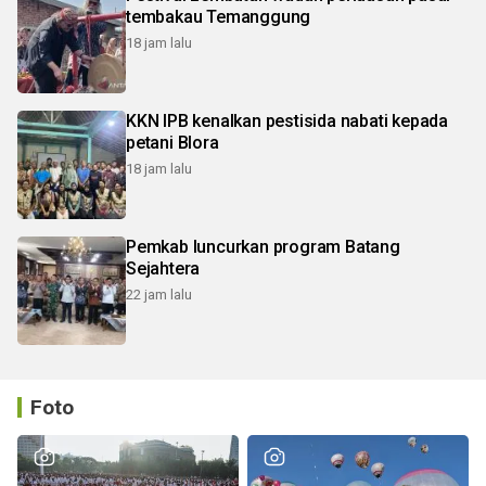
tembakau Temanggung
18 jam lalu
KKN IPB kenalkan pestisida nabati kepada
petani Blora
18 jam lalu
Pemkab luncurkan program Batang
Sejahtera
22 jam lalu
Foto