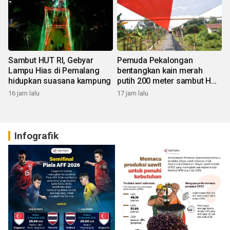
Sambut HUT RI, Gebyar
Pemuda Pekalongan
Lampu Hias di Pemalang
bentangkan kain merah
hidupkan suasana kampung
putih 200 meter sambut HUT
RI
16 jam lalu
17 jam lalu
Infografik