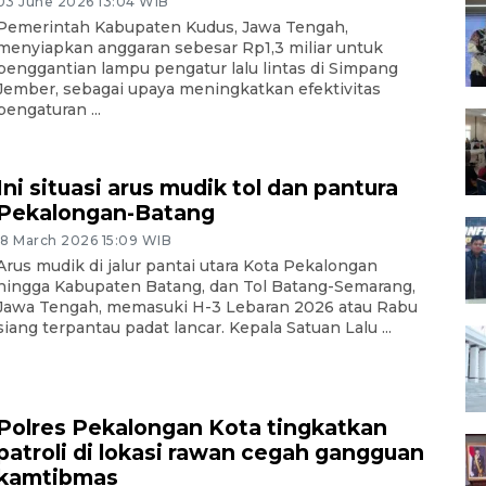
03 June 2026 13:04 WIB
Pemerintah Kabupaten Kudus, Jawa Tengah,
menyiapkan anggaran sebesar Rp1,3 miliar untuk
penggantian lampu pengatur lalu lintas di Simpang
Jember, sebagai upaya meningkatkan efektivitas
pengaturan ...
Ini situasi arus mudik tol dan pantura
Pekalongan-Batang
18 March 2026 15:09 WIB
Arus mudik di jalur pantai utara Kota Pekalongan
hingga Kabupaten Batang, dan Tol Batang-Semarang,
Jawa Tengah, memasuki H-3 Lebaran 2026 atau Rabu
siang terpantau padat lancar. Kepala Satuan Lalu ...
Polres Pekalongan Kota tingkatkan
patroli di lokasi rawan cegah gangguan
kamtibmas