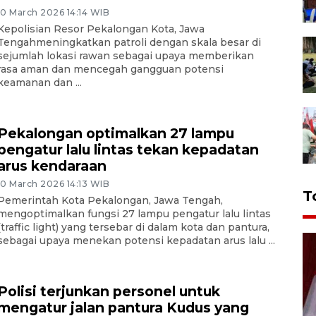
10 March 2026 14:14 WIB
Kepolisian Resor Pekalongan Kota, Jawa
Tengahmeningkatkan patroli dengan skala besar di
sejumlah lokasi rawan sebagai upaya memberikan
rasa aman dan mencegah gangguan potensi
keamanan dan ...
Pekalongan optimalkan 27 lampu
pengatur lalu lintas tekan kepadatan
arus kendaraan
10 March 2026 14:13 WIB
T
Pemerintah Kota Pekalongan, Jawa Tengah,
mengoptimalkan fungsi 27 lampu pengatur lalu lintas
(traffic light) yang tersebar di dalam kota dan pantura,
sebagai upaya menekan potensi kepadatan arus lalu ...
Polisi terjunkan personel untuk
mengatur jalan pantura Kudus yang