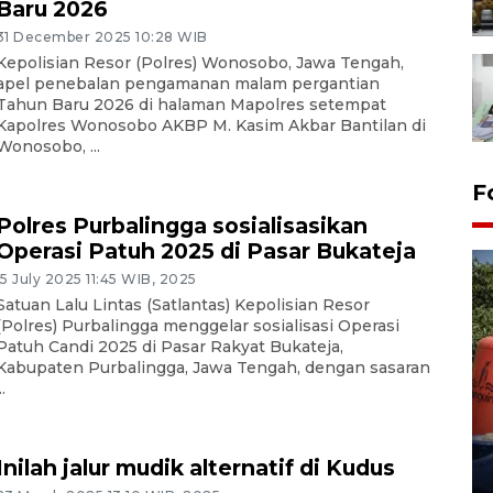
Baru 2026
31 December 2025 10:28 WIB
Kepolisian Resor (Polres) Wonosobo, Jawa Tengah,
apel penebalan pengamanan malam pergantian
Tahun Baru 2026 di halaman Mapolres setempat
Kapolres Wonosobo AKBP M. Kasim Akbar Bantilan di
Wonosobo, ...
F
Polres Purbalingga sosialisasikan
Operasi Patuh 2025 di Pasar Bukateja
15 July 2025 11:45 WIB, 2025
Satuan Lalu Lintas (Satlantas) Kepolisian Resor
(Polres) Purbalingga menggelar sosialisasi Operasi
Patuh Candi 2025 di Pasar Rakyat Bukateja,
Kabupaten Purbalingga, Jawa Tengah, dengan sasaran
..
Kemarau memuncak, air
Waduk Delingan Karanganyar
menyusut
Inilah jalur mudik alternatif di Kudus
27 July 2026 20:07 WIB