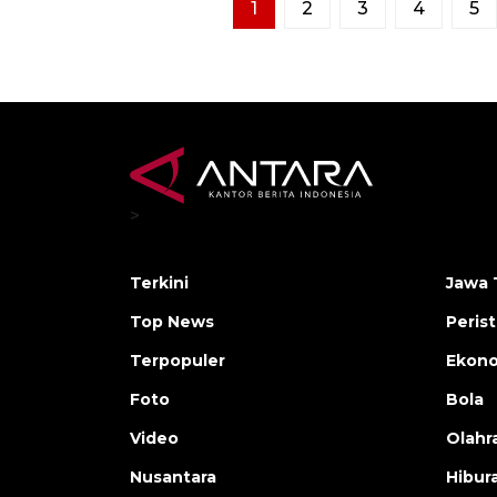
1
2
3
4
5
>
Terkini
Jawa 
Top News
Peris
Terpopuler
Ekon
Foto
Bola
Video
Olahr
Nusantara
Hibur