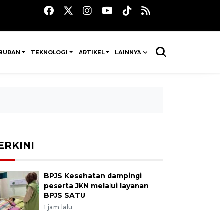
IBURAN
TEKNOLOGI
ARTIKEL
LAINNYA
ERKINI
BPJS Kesehatan dampingi
peserta JKN melalui layanan
BPJS SATU
1 jam lalu