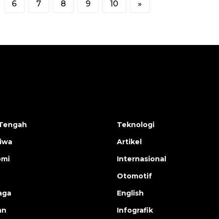
6
7
8
9
10
»
Tengah
Teknologi
tiwa
Artikel
omi
Internasional
Otomotif
aga
English
an
Infografik