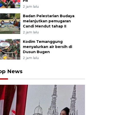
PR
2 jam lalu
Badan Pelestarian Budaya
melanjutkan pemugaran
Candi Mendut tahap II
2 jam lalu
Kodim Temanggung
menyalurkan air bersih di
Dusun Bugen
2 jam lalu
op News