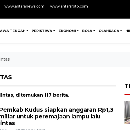
www.antaranews.com
www.antarafoto.com
JAWA TENGAH
PERISTIWA
EKONOMI
BOLA
OLAHRAGA
H
intas
TAS
T
intas, ditemukan 117 berita.
Pemkab Kudus siapkan anggaran Rp1,3
miliar untuk peremajaan lampu lalu
lintas