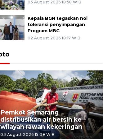
03 August 2026 18:58 WIB
Kepala BGN tegaskan nol
toleransi penyimpangan
Program MBG
02 August 2026 18:17 WIB
oto
Pemkot Semarang
Presiden 
distribusikan air bersih ke
cagar bu
wilayah rawan kekeringan
Semaran
03 August 2026 15:09 WIB
30 July 2026 1