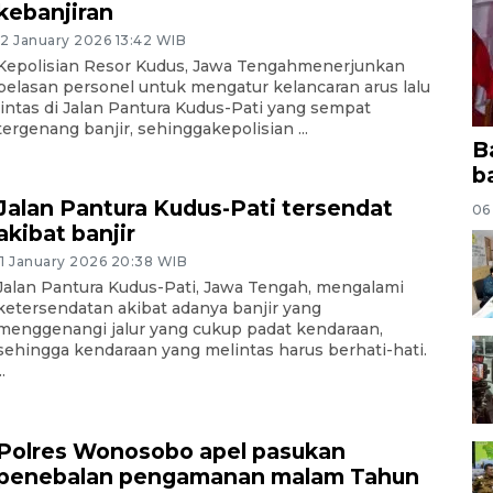
kebanjiran
12 January 2026 13:42 WIB
Kepolisian Resor Kudus, Jawa Tengahmenerjunkan
belasan personel untuk mengatur kelancaran arus lalu
lintas di Jalan Pantura Kudus-Pati yang sempat
tergenang banjir, sehinggakepolisian ...
B
b
Jalan Pantura Kudus-Pati tersendat
06
akibat banjir
11 January 2026 20:38 WIB
Jalan Pantura Kudus-Pati, Jawa Tengah, mengalami
ketersendatan akibat adanya banjir yang
menggenangi jalur yang cukup padat kendaraan,
sehingga kendaraan yang melintas harus berhati-hati.
..
Polres Wonosobo apel pasukan
penebalan pengamanan malam Tahun