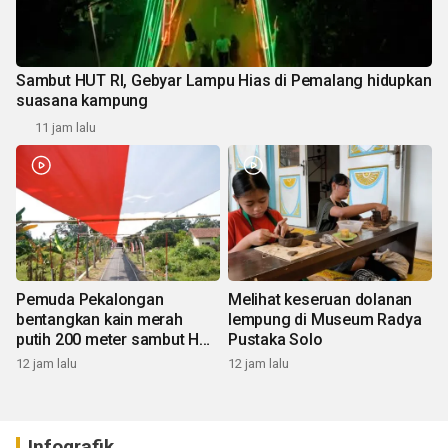
Sambut HUT RI, Gebyar Lampu Hias di Pemalang hidupkan
suasana kampung
11 jam lalu
Pemuda Pekalongan
Melihat keseruan dolanan
bentangkan kain merah
lempung di Museum Radya
putih 200 meter sambut HUT
Pustaka Solo
RI
12 jam lalu
12 jam lalu
Infografik