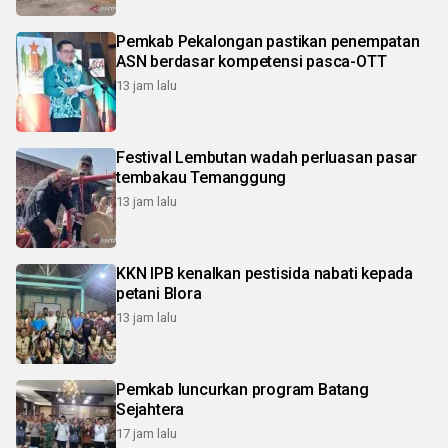
Pemkab Pekalongan pastikan penempatan
ASN berdasar kompetensi pasca-OTT
13 jam lalu
Festival Lembutan wadah perluasan pasar
tembakau Temanggung
13 jam lalu
KKN IPB kenalkan pestisida nabati kepada
petani Blora
13 jam lalu
Pemkab luncurkan program Batang
Sejahtera
17 jam lalu