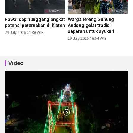
Pawai sapi tunggang angkat
Warga lereng Gunung
potensi peternakan di Klaten
Andong gelar tradisi
saparan untuk syukuri
29 July 2026 21:38 WIB
panen
29 July 2026 18:54 WIB
Video