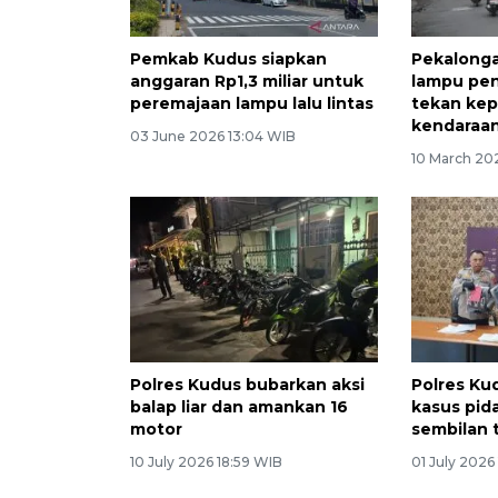
Pemkab Kudus siapkan
Pekalonga
anggaran Rp1,3 miliar untuk
lampu peng
peremajaan lampu lalu lintas
tekan kep
kendaraa
03 June 2026 13:04 WIB
10 March 202
Polres Kudus bubarkan aksi
Polres Ku
balap liar dan amankan 16
kasus pid
motor
sembilan 
10 July 2026 18:59 WIB
01 July 2026