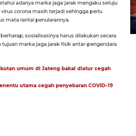
etahui adanya marka jaga jarak mengaku setuju
Kemarau memuncak, air
Waduk Delingan Karanganyar
virus corona masih terjadi sehingga perlu
menyusut
 mata rantai penularannya.
27 July 2026 20:07 WIB
berharap, sosialisasinya harus dilakukan secara
ujuan marka jaga jarak fisik antar-pengendara
kutan umum di Jateng bakal diatur cegah
i penentu utama cegah penyebaran COVID-19