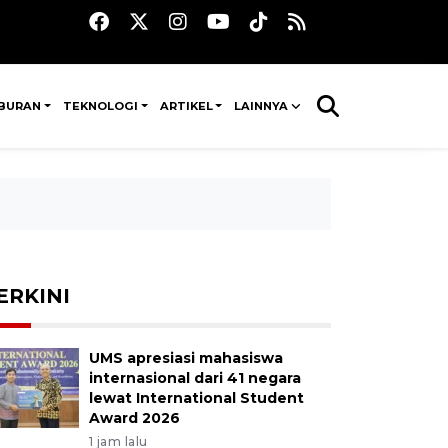
IBURAN
TEKNOLOGI
ARTIKEL
LAINNYA
ERKINI
UMS apresiasi mahasiswa
internasional dari 41 negara
lewat International Student
Award 2026
1 jam lalu