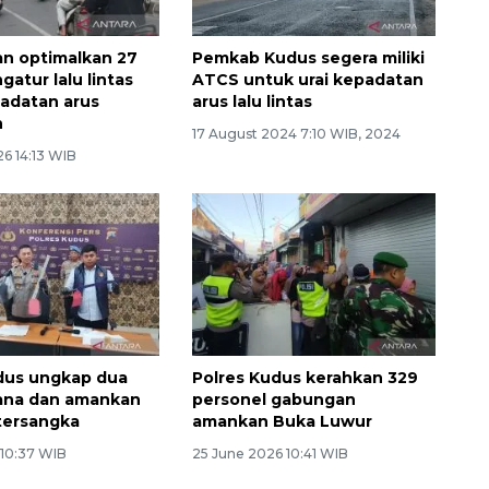
n optimalkan 27
Pemkab Kudus segera miliki
atur lalu lintas
ATCS untuk urai kepadatan
adatan arus
arus lalu lintas
n
17 August 2024 7:10 WIB, 2024
6 14:13 WIB
dus ungkap dua
Polres Kudus kerahkan 329
ana dan amankan
personel gabungan
tersangka
amankan Buka Luwur
 10:37 WIB
25 June 2026 10:41 WIB