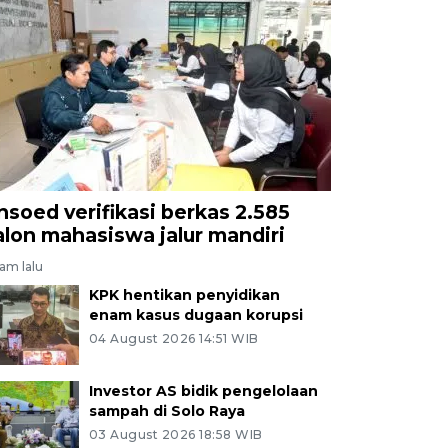
nsoed verifikasi berkas 2.585
alon mahasiswa jalur mandiri
jam lalu
KPK hentikan penyidikan
enam kasus dugaan korupsi
04 August 2026 14:51 WIB
Investor AS bidik pengelolaan
sampah di Solo Raya
03 August 2026 18:58 WIB