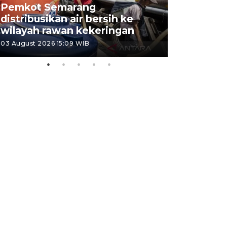
Pemkot Semarang
Presiden 
distribusikan air bersih ke
cagar bu
wilayah rawan kekeringan
Semaran
03 August 2026 15:09 WIB
30 July 2026 1