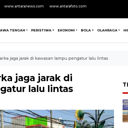
www.antaranews.com
www.antarafoto.com
JAWA TENGAH
PERISTIWA
EKONOMI
BOLA
OLAHRAGA
H
rka jaga jarak di kawasan lampu pengatur lalu lintas
a jaga jarak di
T
tur lalu lintas