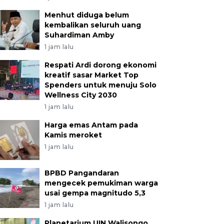
Menhut diduga belum
kembalikan seluruh uang
Suhardiman Amby
1 jam lalu
Respati Ardi dorong ekonomi
kreatif sasar Market Top
Spenders untuk menuju Solo
Wellness City 2030
1 jam lalu
Harga emas Antam pada
Kamis meroket
1 jam lalu
BPBD Pangandaran
mengecek pemukiman warga
usai gempa magnitudo 5,3
1 jam lalu
Planetarium UIN Walisongo