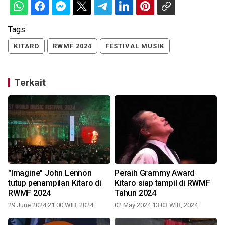
Tags:
KITARO
RWMF 2024
FESTIVAL MUSIK
Terkait
"Imagine" John Lennon
Peraih Grammy Award
S
tutup penampilan Kitaro di
Kitaro siap tampil di RWMF
RWMF 2024
Tahun 2024
0
29 June 2024 21:00 WIB, 2024
02 May 2024 13:03 WIB, 2024