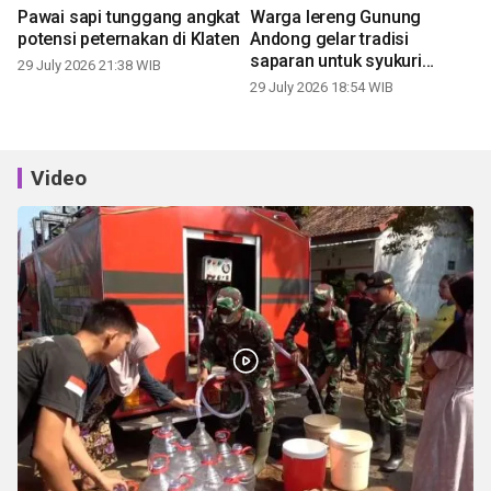
Pawai sapi tunggang angkat
Warga lereng Gunung
potensi peternakan di Klaten
Andong gelar tradisi
saparan untuk syukuri
29 July 2026 21:38 WIB
panen
29 July 2026 18:54 WIB
Video