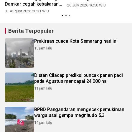
Damkar cegah kebakaran
26 July 2026 16:50 WIB
TPA Jatibarang
01 August 2026 20:31 WIB
2
Berita Terpopuler
Prakiraan cuaca Kota Semarang hari ini
15 jam lalu
Distan Cilacap prediksi puncak panen padi
pada Agustus mencapai 24.000 ha
11 jam lalu
BPBD Pangandaran mengecek pemukiman
warga usai gempa magnitudo 5,3
14 jam lalu