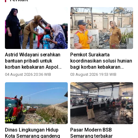
Astrid Widayani serahkan
Pemkot Surakarta
i
bantuan pribadi untuk
koordinasikan solusi hunian
korban kebakaran Aspol
bagi korban kebakaran
Panularan
Aspol Panularan
04 August 2026 20:36 WIB
03 August 2026 19:53 WIB
2
Dinas Lingkungan Hidup
Pasar Modern BSB
Kota Semarang gandeng
Semarang terbakar