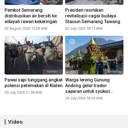
Pemkot Semarang
Presiden resmikan
distribusikan air bersih ke
revitalisasi cagar budaya
wilayah rawan kekeringan
Stasiun Semarang Tawang
03 August 2026 15:09 WIB
30 July 2026 18:11 WIB
Pawai sapi tunggang angkat
Warga lereng Gunung
potensi peternakan di Klaten
Andong gelar tradisi
saparan untuk syukuri
29 July 2026 21:38 WIB
panen
29 July 2026 18:54 WIB
Video