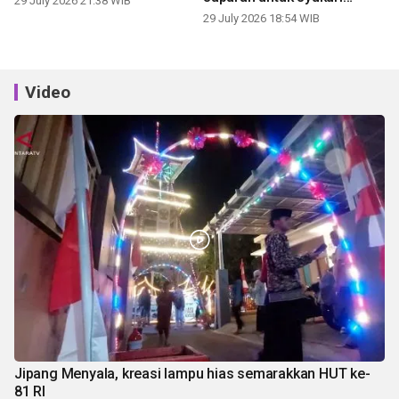
29 July 2026 21:38 WIB
panen
29 July 2026 18:54 WIB
Video
Jipang Menyala, kreasi lampu hias semarakkan HUT ke-
81 RI