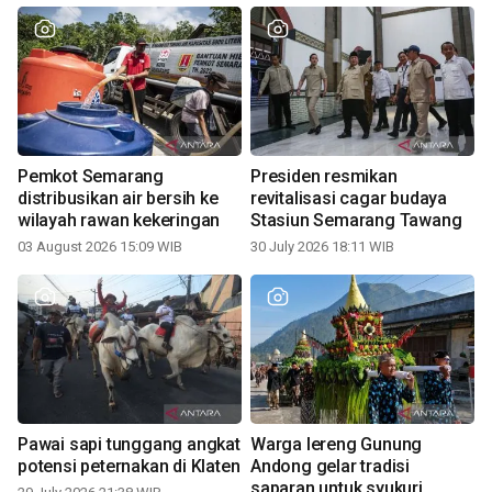
Pemkot Semarang
Presiden resmikan
distribusikan air bersih ke
revitalisasi cagar budaya
wilayah rawan kekeringan
Stasiun Semarang Tawang
03 August 2026 15:09 WIB
30 July 2026 18:11 WIB
Pawai sapi tunggang angkat
Warga lereng Gunung
potensi peternakan di Klaten
Andong gelar tradisi
saparan untuk syukuri