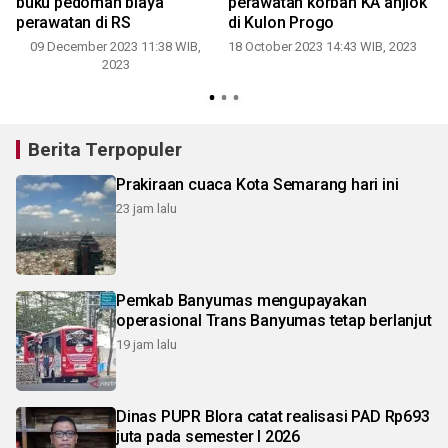
buku pedoman biaya
perawatan korban KA anjlok
perawatan di RS
di Kulon Progo
09 December 2023 11:38 WIB,
18 October 2023 14:43 WIB, 2023
2
2023
Berita Terpopuler
Prakiraan cuaca Kota Semarang hari ini
23 jam lalu
Pemkab Banyumas mengupayakan
operasional Trans Banyumas tetap berlanjut
19 jam lalu
Dinas PUPR Blora catat realisasi PAD Rp693
juta pada semester I 2026