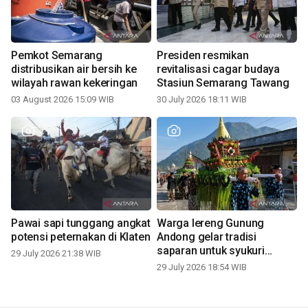
Pemkot Semarang
Presiden resmikan
distribusikan air bersih ke
revitalisasi cagar budaya
wilayah rawan kekeringan
Stasiun Semarang Tawang
03 August 2026 15:09 WIB
30 July 2026 18:11 WIB
Pawai sapi tunggang angkat
Warga lereng Gunung
potensi peternakan di Klaten
Andong gelar tradisi
saparan untuk syukuri
29 July 2026 21:38 WIB
panen
29 July 2026 18:54 WIB