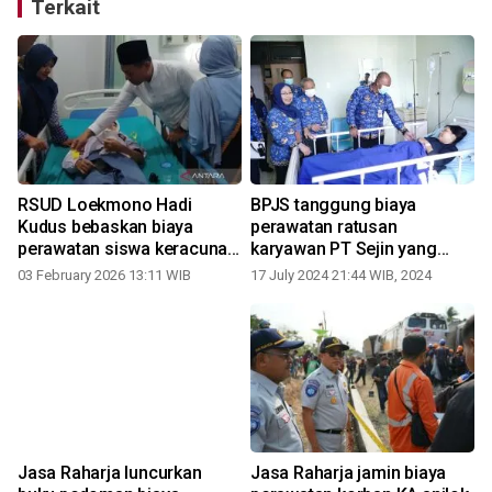
Terkait
RSUD Loekmono Hadi
BPJS tanggung biaya
Kudus bebaskan biaya
perawatan ratusan
perawatan siswa keracunan
karyawan PT Sejin yang
naik kelas ke VIP
keracunan
03 February 2026 13:11 WIB
17 July 2024 21:44 WIB, 2024
Jasa Raharja luncurkan
Jasa Raharja jamin biaya