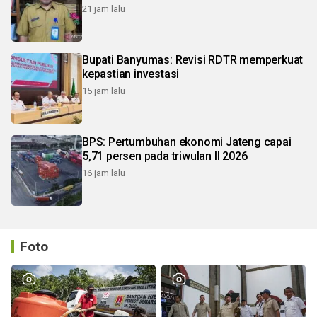
21 jam lalu
Bupati Banyumas: Revisi RDTR memperkuat
kepastian investasi
15 jam lalu
BPS: Pertumbuhan ekonomi Jateng capai
5,71 persen pada triwulan II 2026
16 jam lalu
Foto