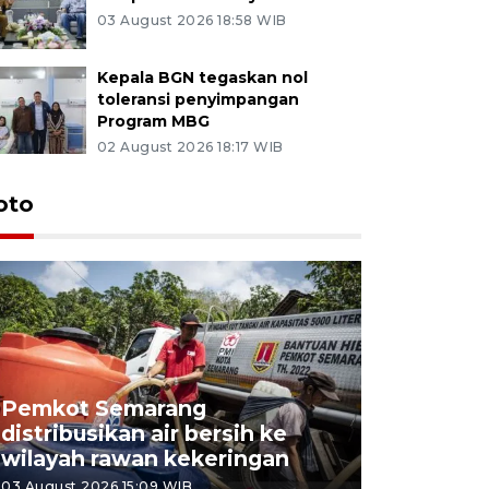
03 August 2026 18:58 WIB
Kepala BGN tegaskan nol
toleransi penyimpangan
Program MBG
02 August 2026 18:17 WIB
oto
Pemkot Semarang
Presiden 
distribusikan air bersih ke
cagar bu
wilayah rawan kekeringan
Semaran
03 August 2026 15:09 WIB
30 July 2026 1