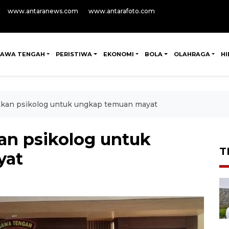
www.antaranews.com
www.antarafoto.com
JAWA TENGAH
PERISTIWA
EKONOMI
BOLA
OLAHRAGA
H
atkan psikolog untuk ungkap temuan mayat
kan psikolog untuk
T
yat