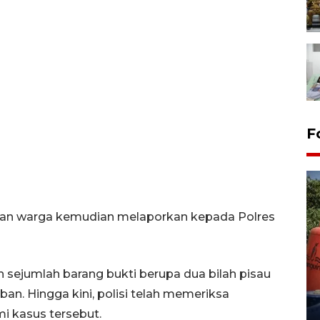
F
a dan warga kemudian melaporkan kepada Polres
Kemarau memuncak, air
n sejumlah barang bukti berupa dua bilah pisau
Waduk Delingan Karanganyar
an. Hingga kini, polisi telah memeriksa
menyusut
i kasus tersebut.
27 July 2026 20:07 WIB