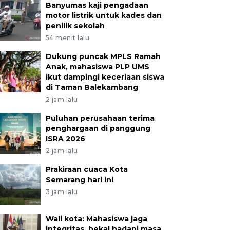
Banyumas kaji pengadaan
motor listrik untuk kades dan
penilik sekolah
54 menit lalu
Dukung puncak MPLS Ramah
Anak, mahasiswa PLP UMS
ikut dampingi keceriaan siswa
di Taman Balekambang
2 jam lalu
Puluhan perusahaan terima
penghargaan di panggung
ISRA 2026
2 jam lalu
Prakiraan cuaca Kota
Semarang hari ini
3 jam lalu
Wali kota: Mahasiswa jaga
integritas, bekal hadapi masa