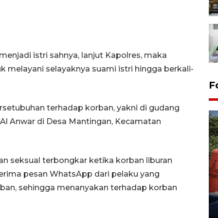
njadi istri sahnya, lanjut Kapolres, maka
 melayani selayaknya suami istri hingga berkali-
F
rsetubuhan terhadap korban, yakni di gudang
 Al Anwar di Desa Mantingan, Kecamatan
n seksual terbongkar ketika korban liburan
nerima pesan WhatsApp dari pelaku yang
Kemarau memuncak, air
Waduk Delingan Karanganyar
orban, sehingga menanyakan terhadap korban
menyusut
27 July 2026 20:07 WIB