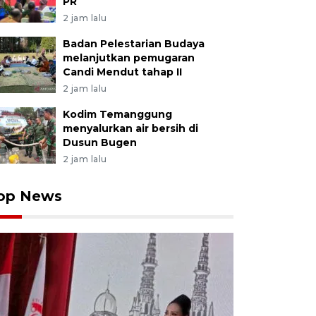
PR
2 jam lalu
Badan Pelestarian Budaya
melanjutkan pemugaran
Candi Mendut tahap II
2 jam lalu
Kodim Temanggung
menyalurkan air bersih di
Dusun Bugen
2 jam lalu
op News