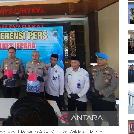
ngi Kasat Reskrim AKP M. Faizal Wildan U.R dan