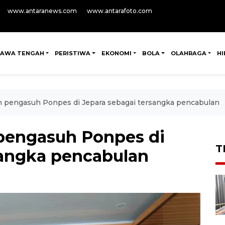
www.antaranews.com
www.antarafoto.com
JAWA TENGAH
PERISTIWA
EKONOMI
BOLA
OLAHRAGA
H
n pengasuh Ponpes di Jepara sebagai tersangka pencabulan
pengasuh Ponpes di
T
sangka pencabulan