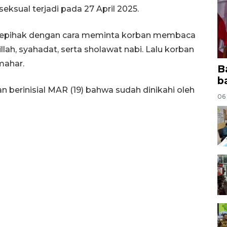
ksual terjadi pada 27 April 2025.
 sepihak dengan cara meminta korban membaca
lah, syahadat, serta sholawat nabi. Lalu korban
mahar.
B
b
an berinisial MAR (19) bahwa sudah dinikahi oleh
06