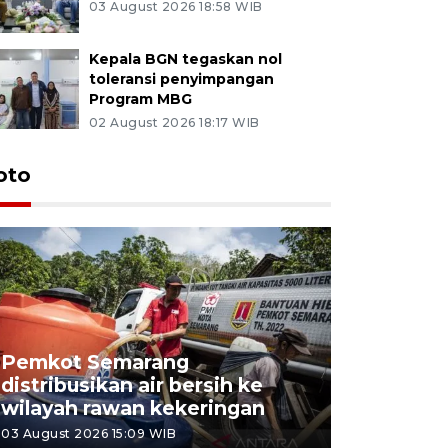
03 August 2026 18:58 WIB
Kepala BGN tegaskan nol
toleransi penyimpangan
Program MBG
02 August 2026 18:17 WIB
oto
Pemkot Semarang
Presiden 
distribusikan air bersih ke
cagar bu
wilayah rawan kekeringan
Semaran
03 August 2026 15:09 WIB
30 July 2026 1