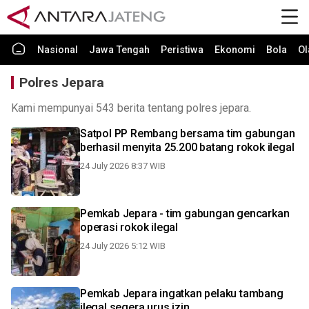
Nasional
Jawa Tengah
Peristiwa
Ekonomi
Bola
Ol
Polres Jepara
Kami mempunyai 543 berita tentang polres jepara.
Satpol PP Rembang bersama tim gabungan
berhasil menyita 25.200 batang rokok ilegal
24 July 2026 8:37 WIB
Pemkab Jepara - tim gabungan gencarkan
operasi rokok ilegal
24 July 2026 5:12 WIB
Pemkab Jepara ingatkan pelaku tambang
ilegal segera urus izin