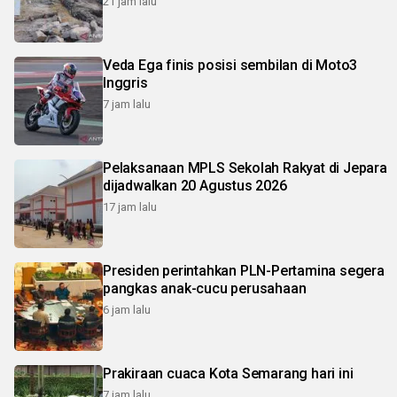
21 jam lalu
Veda Ega finis posisi sembilan di Moto3
Inggris
7 jam lalu
Pelaksanaan MPLS Sekolah Rakyat di Jepara
dijadwalkan 20 Agustus 2026
17 jam lalu
Presiden perintahkan PLN-Pertamina segera
pangkas anak-cucu perusahaan
6 jam lalu
Prakiraan cuaca Kota Semarang hari ini
7 jam lalu