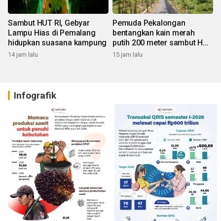
Sambut HUT RI, Gebyar
Pemuda Pekalongan
Lampu Hias di Pemalang
bentangkan kain merah
hidupkan suasana kampung
putih 200 meter sambut HUT
RI
14 jam lalu
15 jam lalu
Infografik