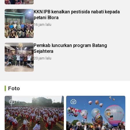
KKN IPB kenalkan pestisida nabati kepada
petani Blora
16 jam lalu
Pemkab luncurkan program Batang
Sejahtera
20 jam lalu
Foto