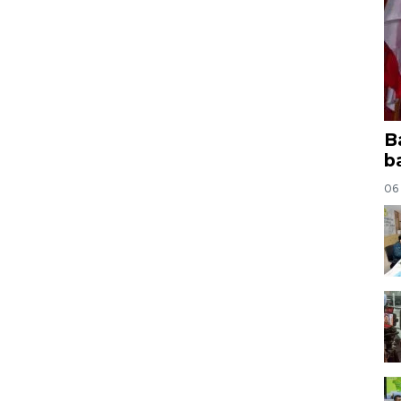
B
b
06