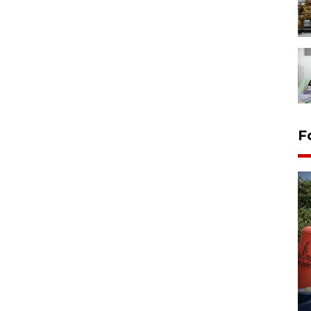
F
Kemarau memuncak, air
Waduk Delingan Karanganyar
menyusut