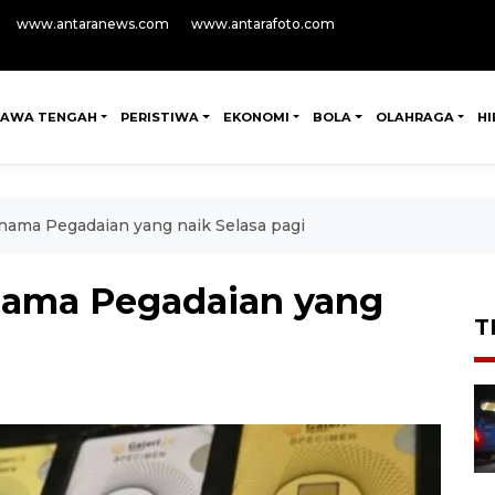
www.antaranews.com
www.antarafoto.com
JAWA TENGAH
PERISTIWA
EKONOMI
BOLA
OLAHRAGA
H
enama Pegadaian yang naik Selasa pagi
nama Pegadaian yang
T