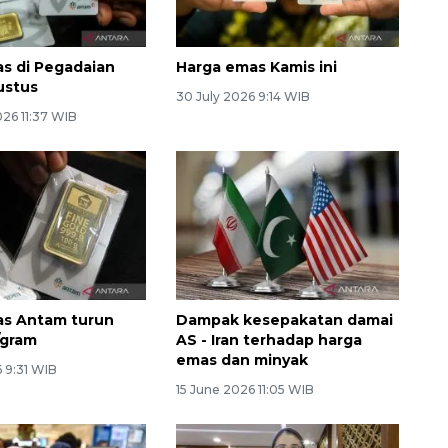
s di Pegadaian
Harga emas Kamis ini
ustus
30 July 2026 9:14 WIB
26 11:37 WIB
as Antam turun
Dampak kesepakatan damai
/gram
AS - Iran terhadap harga
emas dan minyak
 9:31 WIB
15 June 2026 11:05 WIB