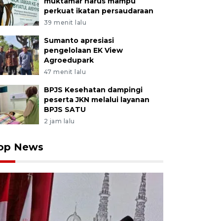
muktamar harus mampu
perkuat ikatan persaudaraan
39 menit lalu
Sumanto apresiasi
pengelolaan EK View
Agroedupark
47 menit lalu
BPJS Kesehatan dampingi
peserta JKN melalui layanan
BPJS SATU
2 jam lalu
op News