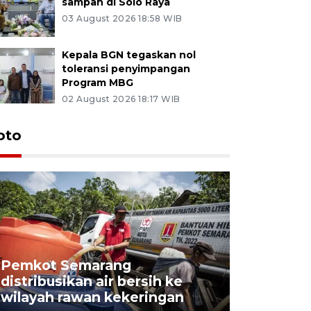
sampah di Solo Raya
03 August 2026 18:58 WIB
Kepala BGN tegaskan nol
toleransi penyimpangan
Program MBG
02 August 2026 18:17 WIB
oto
Pemkot Semarang
Presiden 
distribusikan air bersih ke
cagar bu
wilayah rawan kekeringan
Semaran