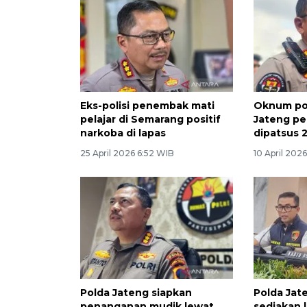
Eks-polisi penembak mati
Oknum pol
pelajar di Semarang positif
Jateng pe
narkoba di lapas
dipatsus 2
25 April 2026 6:52 WIB
10 April 202
Polda Jateng siapkan
Polda Jat
penanganan mudik lewat
sediakan 