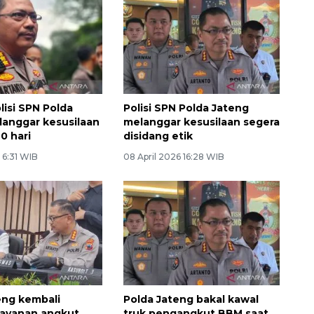
isi SPN Polda
Polisi SPN Polda Jateng
langgar kesusilaan
melanggar kesusilaan segera
0 hari
disidang etik
6 6:31 WIB
08 April 2026 16:28 WIB
eng kembali
Polda Jateng bakal kawal
layanan angkut
truk pengangkut BBM saat