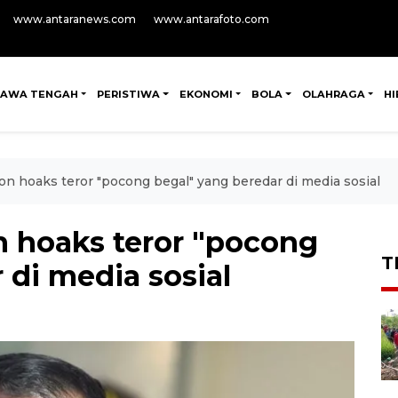
www.antaranews.com
www.antarafoto.com
JAWA TENGAH
PERISTIWA
EKONOMI
BOLA
OLAHRAGA
H
on hoaks teror "pocong begal" yang beredar di media sosial
n hoaks teror "pocong
T
 di media sosial