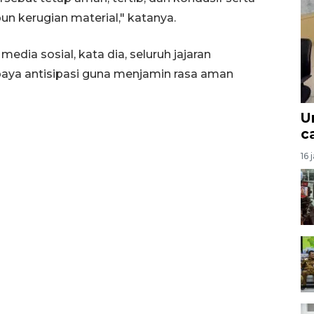
un kerugian material," katanya.
edia sosial, kata dia, seluruh jajaran
paya antisipasi guna menjamin rasa aman
U
c
16 