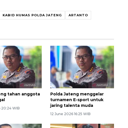
KABID HUMAS POLDA JATENG
ARTANTO
eng tahan anggota
Polda Jateng menggelar
gal
turnamen E-sport untuk
jaring talenta muda
6 20:24 WIB
12 June 2026 16:25 WIB