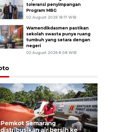
toleransi penyimpangan
Program MBG
02 August 2026 18:17 WIB
Wamendikdasmen pastikan
sekolah swasta punya ruang
tumbuh yang setara dengan
negeri
02 August 2026 8:08 WIB
oto
Pemkot Semarang
Presiden 
distribusikan air bersih ke
cagar bu