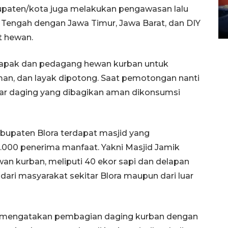
Waduk Delingan Karanganyar
upaten/kota juga melakukan pengawasan lalu
menyusut
a Tengah dengan Jawa Timur, Jawa Barat, dan DIY
27 July 2026 20:07 WIB
t hewan.
lapak dan pedagang hewan kurban untuk
man, dan layak dipotong. Saat pemotongan nanti
r daging yang dibagikan aman dikonsumsi
abupaten Blora terdapat masjid yang
000 penerima manfaat. Yakni Masjid Jamik
n kurban, meliputi 40 ekor sapi dan delapan
ri masyarakat sekitar Blora maupun dari luar
 mengatakan pembagian daging kurban dengan