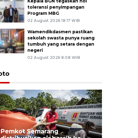
Kepala BGN tegaskan nol
toleransi penyimpangan
Program MBG
02 August 2026 18:17 WIB
Wamendikdasmen pastikan
sekolah swasta punya ruang
tumbuh yang setara dengan
negeri
02 August 2026 8:08 WIB
oto
Pemkot Semarang
Presiden 