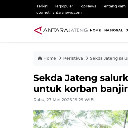
Terkini
Terpopuler
Top News
Tentang Kami
otomotif.antaranews.com
HOME
NASIONAL
Home
Peristiwa
Sekda Jateng salu
Sekda Jateng salurk
untuk korban banji
Rabu, 27 Mei 2026 19:29 WIB