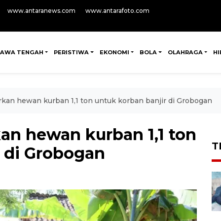
www.antaranews.com
www.antarafoto.com
JAWA TENGAH
PERISTIWA
EKONOMI
BOLA
OLAHRAGA
H
rkan hewan kurban 1,1 ton untuk korban banjir di Grobogan
an hewan kurban 1,1 ton
T
r di Grobogan