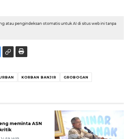
g atau pengindeksan otomatis untuk AI di situs web ini tanpa
URBAN
KORBAN BANJIR
GROBOGAN
teng meminta ASN
kritik
 14:59 WIB