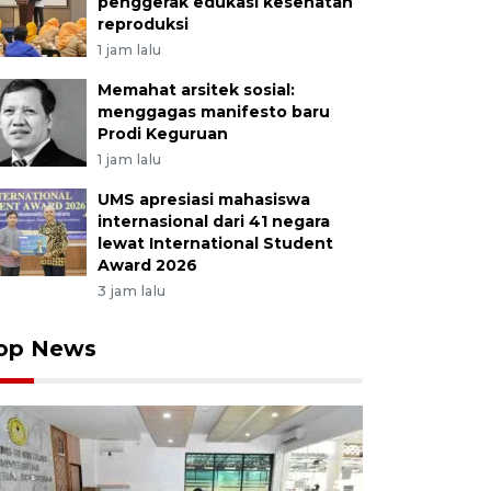
penggerak edukasi kesehatan
reproduksi
1 jam lalu
Memahat arsitek sosial:
menggagas manifesto baru
Prodi Keguruan
1 jam lalu
UMS apresiasi mahasiswa
internasional dari 41 negara
lewat International Student
Award 2026
3 jam lalu
op News