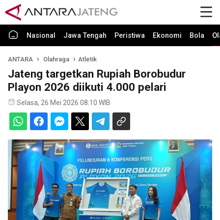
Nasional
Jawa Tengah
Peristiwa
Ekonomi
Bola
Ol
ANTARA
Olahraga
Atletik
Jateng targetkan Rupiah Borobudur
Playon 2026 diikuti 4.000 pelari
Selasa, 26 Mei 2026 08:10 WIB