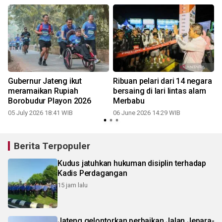
Gubernur Jateng ikut
Ribuan pelari dari 14 negara
meramaikan Rupiah
bersaing di lari lintas alam
Borobudur Playon 2026
Merbabu
05 July 2026 18:41 WIB
06 June 2026 14:29 WIB
1
Berita Terpopuler
Kudus jatuhkan hukuman disiplin terhadap
Kadis Perdagangan
15 jam lalu
Jateng gelontorkan perbaikan Jalan Jepara-