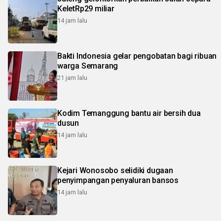
KeletRp29 miliar
14 jam lalu
Bakti Indonesia gelar pengobatan bagi ribuan
warga Semarang
21 jam lalu
Kodim Temanggung bantu air bersih dua
dusun
14 jam lalu
Kejari Wonosobo selidiki dugaan
penyimpangan penyaluran bansos
14 jam lalu