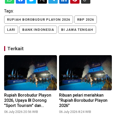
Tags:
RUPIAH BOROBUDUR PLAYON 2026
RBP 2026
LARI
BANK INDONESIA
BI JAWA TENGAH
Terkait
s
Rupiah Borobudur Playon
Ribuan pelari meriahkan
2026, Upaya BI Dorong
"Rupiah Borobudur Playon
"Sport Tourism" dan
2026"
Berdayakan Ekonomi
06 July 2026 20:56 WIB
06 July 2026 8:24 WIB
Daerah