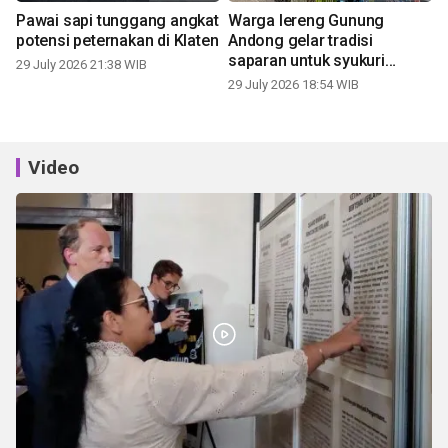
Pawai sapi tunggang angkat
Warga lereng Gunung
potensi peternakan di Klaten
Andong gelar tradisi
saparan untuk syukuri
29 July 2026 21:38 WIB
panen
29 July 2026 18:54 WIB
Video