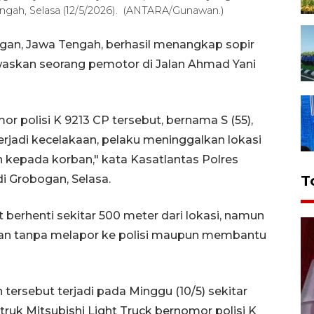
ngah, Selasa (12/5/2026). (ANTARA/Gunawan.)
ogan, Jawa Tengah, berhasil menangkap sopir
newaskan seorang pemotor di Jalan Ahmad Yani
or polisi K 9213 CP tersebut, bernama S (55),
rjadi kecelakaan, pelaku meninggalkan lokasi
 kepada korban," kata Kasatlantas Polres
T
i Grobogan, Selasa.
t berhenti sekitar 500 meter dari lokasi, namun
nan tanpa melapor ke polisi maupun membantu
ersebut terjadi pada Minggu (10/5) sekitar
truk Mitsubishi Light Truck bernomor polisi K