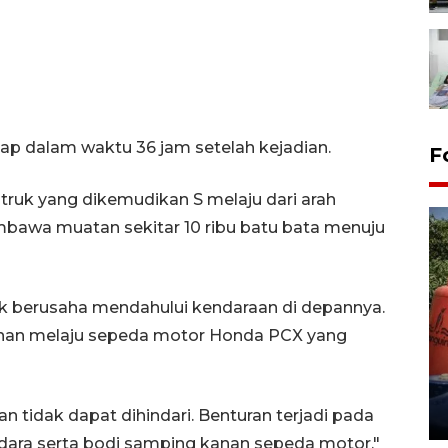
p dalam waktu 36 jam setelah kejadian.
F
, truk yang dikemudikan S melaju dari arah
wa muatan sekitar 10 ribu batu bata menuju
ruk berusaha mendahului kendaraan di depannya.
anan melaju sepeda motor Honda PCX yang
Kemarau memuncak, air
Waduk Delingan Karanganyar
menyusut
27 July 2026 20:07 WIB
an tidak dapat dihindari. Benturan terjadi pada
dara serta bodi samping kanan sepeda motor,"