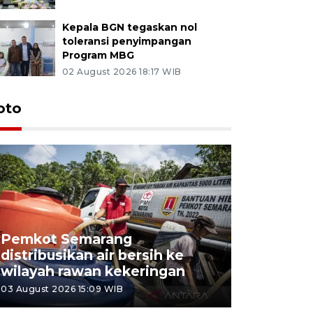
Kepala BGN tegaskan nol
toleransi penyimpangan
Program MBG
02 August 2026 18:17 WIB
oto
Pemkot Semarang
Presiden 
distribusikan air bersih ke
cagar bu
wilayah rawan kekeringan
Semaran
03 August 2026 15:09 WIB
30 July 2026 1