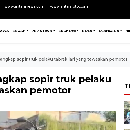
www.antaranews.com
www.antarafoto.com
JAWA TENGAH
PERISTIWA
EKONOMI
BOLA
OLAHRAGA
H
angkap sopir truk pelaku tabrak lari yang tewaskan pemotor
gkap sopir truk pelaku
T
ewaskan pemotor