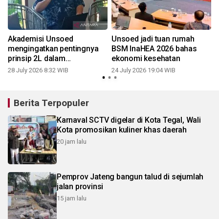
Akademisi Unsoed
Unsoed jadi tuan rumah
mengingatkan pentingnya
BSM InaHEA 2026 bahas
n
prinsip 2L dalam
ekonomi kesehatan
berinvestasi
28 July 2026 8:32 WIB
24 July 2026 19:04 WIB
1
Berita Terpopuler
Karnaval SCTV digelar di Kota Tegal, Wali
Kota promosikan kuliner khas daerah
20 jam lalu
Pemprov Jateng bangun talud di sejumlah
jalan provinsi
15 jam lalu