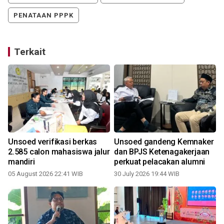
PENATAAN PPPK
Terkait
Unsoed verifikasi berkas
Unsoed gandeng Kemnaker
h
2.585 calon mahasiswa jalur
dan BPJS Ketenagakerjaan
mandiri
perkuat pelacakan alumni
05 August 2026 22:41 WIB
30 July 2026 19:44 WIB
2