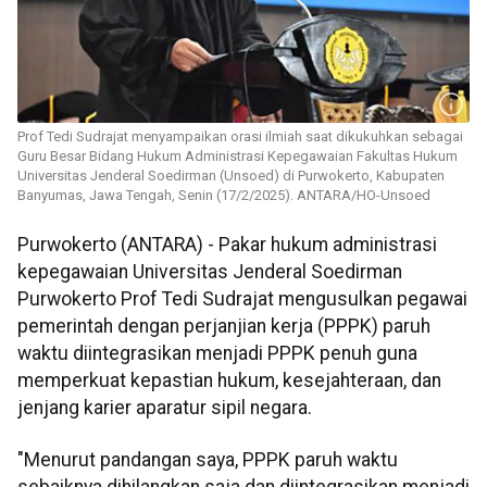
Prof Tedi Sudrajat menyampaikan orasi ilmiah saat dikukuhkan sebagai
Guru Besar Bidang Hukum Administrasi Kepegawaian Fakultas Hukum
Universitas Jenderal Soedirman (Unsoed) di Purwokerto, Kabupaten
Banyumas, Jawa Tengah, Senin (17/2/2025). ANTARA/HO-Unsoed
Purwokerto (ANTARA) - Pakar hukum administrasi
kepegawaian Universitas Jenderal Soedirman
Purwokerto Prof Tedi Sudrajat mengusulkan pegawai
pemerintah dengan perjanjian kerja (PPPK) paruh
waktu diintegrasikan menjadi PPPK penuh guna
memperkuat kepastian hukum, kesejahteraan, dan
jenjang karier aparatur sipil negara.
"Menurut pandangan saya, PPPK paruh waktu
sebaiknya dihilangkan saja dan diintegrasikan menjadi