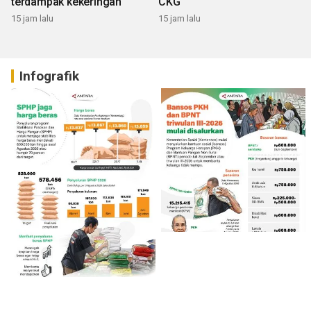
terdampak kekeringan
CKG
15 jam lalu
15 jam lalu
Infografik