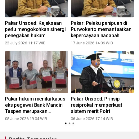
Pakar Unsoed: Kejaksaan
Pakar: Pelaku penipuan di
perlu mengokohkan sinergi
Purwokerto memanfaatkan
penegakan hukum
kepercayaan nasabah
22 July 2026 11:17 WIB
17 June 2026 14:06 WIB
Pakar hukum menilai kasus
Pakar Unsoed: Prinsip
eks pegawai Bank Mandiri
resiprokal memperkuat
t
Taspen merupakan
sistem merit Polri
kejahatan serius
08 June 2026 19:04 WIB
06 June 2026 17:14 WIB
1