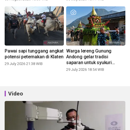
Pawai sapi tunggang angkat
Warga lereng Gunung
potensi peternakan di Klaten
Andong gelar tradisi
saparan untuk syukuri
29 July 2026 21:38 WIB
panen
29 July 2026 18:54 WIB
Video