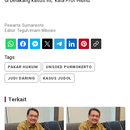
di belakang kasus ini,” kata Prof Hibnu.
Pewarta: Sumarwoto
Editor:
Teguh Imam Wibowo
Tags:
PAKAR HUKUM
UNSOED PURWOKERTO
JUDI DARING
KASUS JUDOL
Terkait