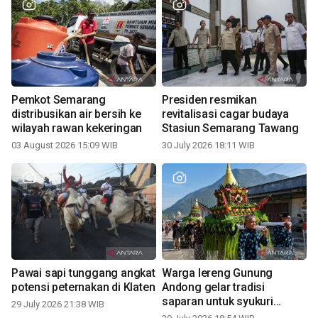
Pemkot Semarang
Presiden resmikan
distribusikan air bersih ke
revitalisasi cagar budaya
wilayah rawan kekeringan
Stasiun Semarang Tawang
03 August 2026 15:09 WIB
30 July 2026 18:11 WIB
Pawai sapi tunggang angkat
Warga lereng Gunung
potensi peternakan di Klaten
Andong gelar tradisi
saparan untuk syukuri
29 July 2026 21:38 WIB
panen