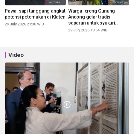
Pawai sapi tunggang angkat
Warga lereng Gunung
potensi peternakan di Klaten
Andong gelar tradisi
saparan untuk syukuri
29 July 2026 21:38 WIB
panen
29 July 2026 18:54 WIB
Video