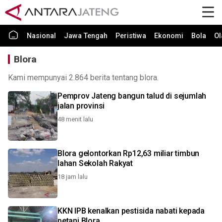
Nasional
Jawa Tengah
Peristiwa
Ekonomi
Bola
Ol
Blora
Kami mempunyai 2.864 berita tentang blora.
Pemprov Jateng bangun talud di sejumlah
jalan provinsi
48 menit lalu
Blora gelontorkan Rp12,63 miliar timbun
lahan Sekolah Rakyat
18 jam lalu
KKN IPB kenalkan pestisida nabati kepada
petani Blora