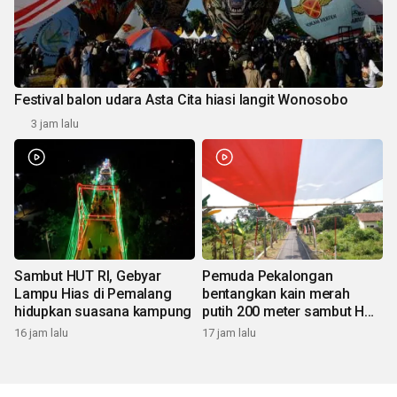
Festival balon udara Asta Cita hiasi langit Wonosobo
3 jam lalu
Sambut HUT RI, Gebyar
Pemuda Pekalongan
Lampu Hias di Pemalang
bentangkan kain merah
hidupkan suasana kampung
putih 200 meter sambut HUT
RI
16 jam lalu
17 jam lalu