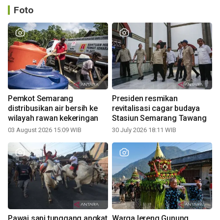
Foto
Pemkot Semarang
Presiden resmikan
distribusikan air bersih ke
revitalisasi cagar budaya
wilayah rawan kekeringan
Stasiun Semarang Tawang
03 August 2026 15:09 WIB
30 July 2026 18:11 WIB
Pawai sapi tunggang angkat
Warga lereng Gunung