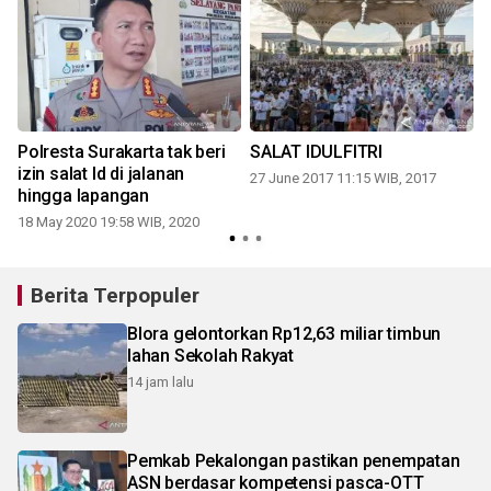
Polresta Surakarta tak beri
SALAT IDULFITRI
n
izin salat Id di jalanan
27 June 2017 11:15 WIB, 2017
hingga lapangan
18 May 2020 19:58 WIB, 2020
2
Berita Terpopuler
Blora gelontorkan Rp12,63 miliar timbun
lahan Sekolah Rakyat
14 jam lalu
Pemkab Pekalongan pastikan penempatan
ASN berdasar kompetensi pasca-OTT