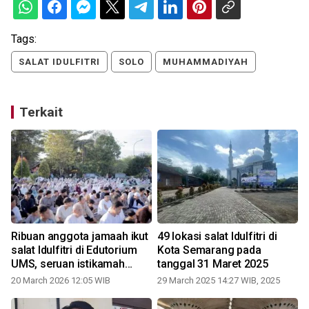
Tags:
SALAT IDULFITRI
SOLO
MUHAMMADIYAH
Terkait
Ribuan anggota jamaah ikut
49 lokasi salat Idulfitri di
salat Idulfitri di Edutorium
Kota Semarang pada
UMS, seruan istikamah
tanggal 31 Maret 2025
menguat
20 March 2026 12:05 WIB
29 March 2025 14:27 WIB, 2025
1