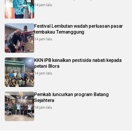
14 jam lalu
Festival Lembutan wadah perluasan pasar
tembakau Temanggung
14 jam lalu
KKN IPB kenalkan pestisida nabati kepada
petani Blora
14 jam lalu
Pemkab luncurkan program Batang
Sejahtera
18 jam lalu