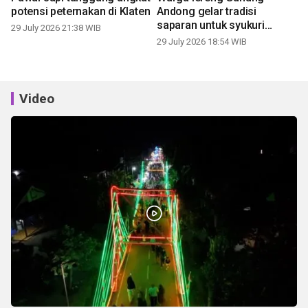
potensi peternakan di Klaten
Andong gelar tradisi
saparan untuk syukuri
29 July 2026 21:38 WIB
panen
29 July 2026 18:54 WIB
Video