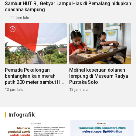
Sambut HUT RI, Gebyar Lampu Hias di Pemalang hidupkan
suasana kampung
11 jam lalu
Pemuda Pekalongan
Melihat keseruan dolanan
bentangkan kain merah
lempung di Museum Radya
putih 200 meter sambut HUT
Pustaka Solo
RI
12 jam lalu
13 jam lalu
Infografik