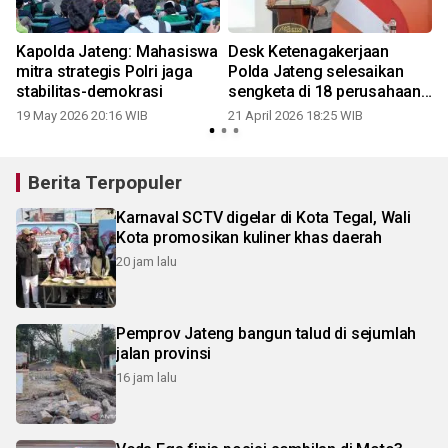
Kapolda Jateng: Mahasiswa
Desk Ketenagakerjaan
mitra strategis Polri jaga
Polda Jateng selesaikan
stabilitas-demokrasi
sengketa di 18 perusahaan
dengan pesangon Rp4
19 May 2026 20:16 WIB
21 April 2026 18:25 WIB
miliar
Berita Terpopuler
Karnaval SCTV digelar di Kota Tegal, Wali
Kota promosikan kuliner khas daerah
20 jam lalu
Pemprov Jateng bangun talud di sejumlah
jalan provinsi
16 jam lalu