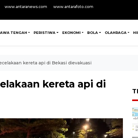
www.antaranews.com
www.antarafoto.com
JAWA TENGAH
PERISTIWA
EKONOMI
BOLA
OLAHRAGA
H
celakaan kereta api di Bekasi dievakuasi
lakaan kereta api di
T