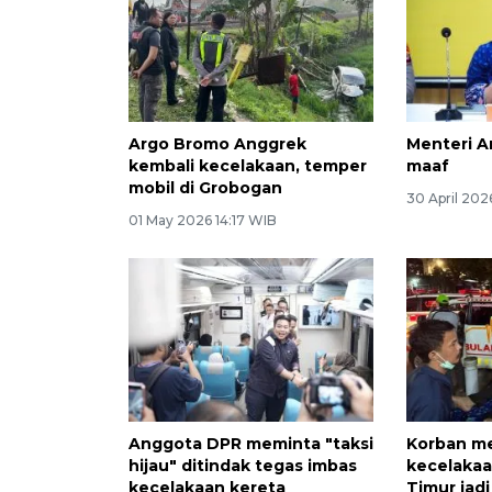
Argo Bromo Anggrek
Menteri A
kembali kecelakaan, temper
maaf
mobil di Grobogan
30 April 202
01 May 2026 14:17 WIB
Anggota DPR meminta "taksi
Korban m
hijau" ditindak tegas imbas
kecelakaa
kecelakaan kereta
Timur jadi