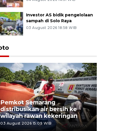
Investor AS bidik pengelolaan
sampah di Solo Raya
03 August 2026 18:58 WIB
oto
Pemkot Semarang
Presiden 
distribusikan air bersih ke
cagar bu
wilayah rawan kekeringan
Semaran
03 August 2026 15:09 WIB
30 July 2026 1