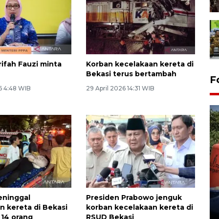
rifah Fauzi minta
Korban kecelakaan kereta di
Bekasi terus bertambah
F
6 4:48 WIB
29 April 2026 14:31 WIB
Kemarau memuncak, air
Waduk Delingan Karanganyar
menyusut
eninggal
Presiden Prabowo jenguk
27 July 2026 20:07 WIB
n kereta di Bekasi
korban kecelakaan kereta di
 14 orang
RSUD Bekasi