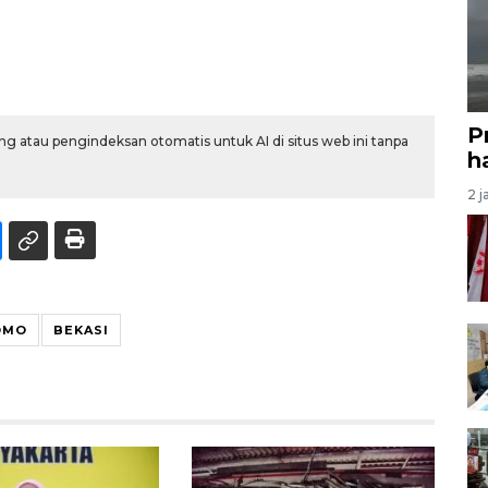
P
g atau pengindeksan otomatis untuk AI di situs web ini tanpa
ha
2 j
OMO
BEKASI