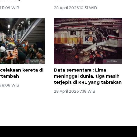
6 11:09 WIB
28 April 2026 10:31 WIB
celakaan kereta di
Data sementara : Lima
ertambah
meninggal dunia, tiga masih
terjepit di KRL yang tabrakan
6 8:08 WIB
28 April 2026 7:18 WIB