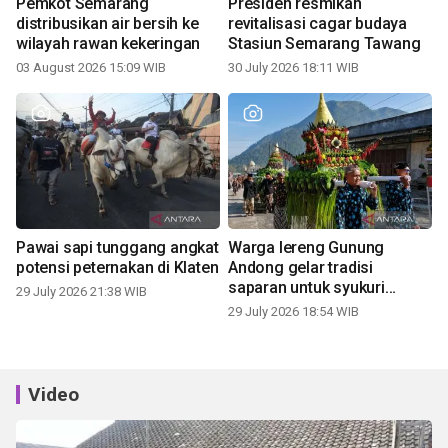
Pemkot Semarang
Presiden resmikan
distribusikan air bersih ke
revitalisasi cagar budaya
wilayah rawan kekeringan
Stasiun Semarang Tawang
03 August 2026 15:09 WIB
30 July 2026 18:11 WIB
Pawai sapi tunggang angkat
Warga lereng Gunung
potensi peternakan di Klaten
Andong gelar tradisi
saparan untuk syukuri
29 July 2026 21:38 WIB
panen
29 July 2026 18:54 WIB
Video