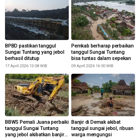
BPBD pastikan tanggul
Pemkab berharap perbaikan
Sungai Tuntang yang jebol
tanggul Sungai Tuntang
berhasil ditutup
bisa tuntas dalam sepekan
0
17 April 2026 13:08 WIB
09 April 2026 16:50 WIB
BBWS Pemali Juana perbaiki
Banjir di Demak akibat
tanggul Sungai Tuntang
tanggul sungai jebol, ribuan
yang jebol akibatkan banjir
warga mengungsi