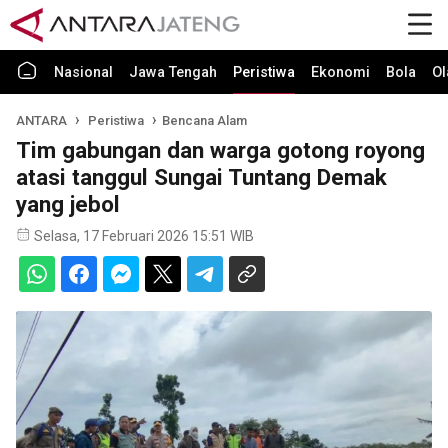
Nasional
Jawa Tengah
Peristiwa
Ekonomi
Bola
Ol
ANTARA
Peristiwa
Bencana Alam
Tim gabungan dan warga gotong royong
atasi tanggul Sungai Tuntang Demak
yang jebol
Selasa, 17 Februari 2026 15:51 WIB