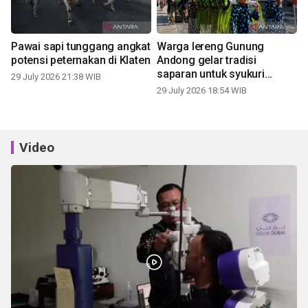
Pawai sapi tunggang angkat
Warga lereng Gunung
potensi peternakan di Klaten
Andong gelar tradisi
saparan untuk syukuri
29 July 2026 21:38 WIB
panen
29 July 2026 18:54 WIB
Video