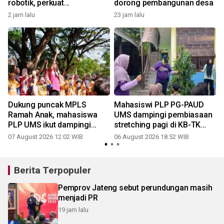
robotik, perkuat
dorong pembangunan desa
pembelajaran STEM
2 jam lalu
23 jam lalu
Dukung puncak MPLS
Mahasiswi PLP PG-PAUD
Ramah Anak, mahasiswa
UMS dampingi pembiasaan
PLP UMS ikut dampingi
stretching pagi di KB-TK
keceriaan siswa di Taman
Alam Surya Mentari
07 August 2026 12:02 WIB
06 August 2026 18:52 WIB
Balekambang
Berita Terpopuler
Pemprov Jateng sebut perundungan masih
menjadi PR
19 jam lalu